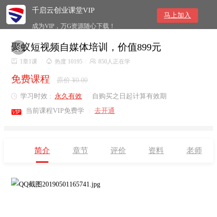
千启云创业课堂VIP
马上加入
成为VIP，万G资源随心下载！
聚蚁短视频自媒体培训，价值899元


1章1课
/

热度 10195
/

850人正在学
免费课程
原价 ¥0.00
学习时效 :
永久有效
|
自购买之日起计算有效期


当前课程VIP免费学
|
去开通
简介
章节
评价
资料
老师