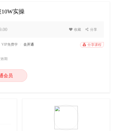
10W实操
.00

收藏

分享
VIP免费学
/
去开通

分享课程
有效期
通会员