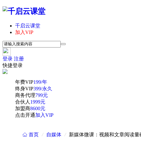
千启云课堂
加入VIP
登录
注册
快捷登录
年费VIP
199/年
终身VIP
399/永久
商务代理
799元
合伙人
1999元
加盟商
8600元
点击开通
加入VIP
首页
/
自媒体
/
新媒体微课：视频和文章阅读量破
