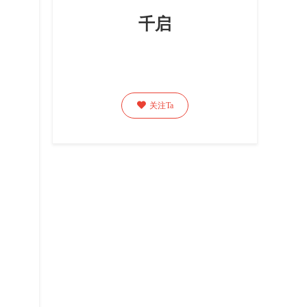
千启

关注Ta