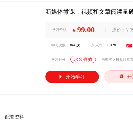
新媒体微课：视频和文章阅读量破
99.00
|
原价：¥ 99
学习价格
¥
学习次数
844 次

人气
10128

永久有效
学习时长
自购买之日起计算


开始学习
开
配套资料