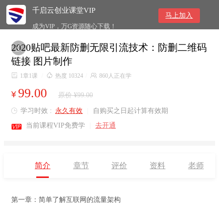
千启云创业课堂VIP
马上加入
成为VIP，万G资源随心下载！
2020贴吧最新防删无限引流技术：防删二维码

链接 图片制作

1章1课
/

热度 10324
/

860人正在学
99.00
¥
原价 ¥99.00
学习时效 :
永久有效
|
自购买之日起计算有效期


当前课程VIP免费学
|
去开通
简介
章节
评价
资料
老师
第一章：简单了解互联网的流量架构