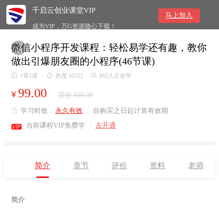
千启云创业课堂VIP
马上加入
成为VIP，万G资源随心下载！
微信小程序开发课程：轻松易学还有趣，教你

做出引爆朋友圈的小程序(46节课)

1章1课
/

热度 10352
/

862人正在学
99.00
¥
原价 ¥99.00
学习时效 :
永久有效
|
自购买之日起计算有效期


当前课程VIP免费学
|
去开通
简介
章节
评价
资料
老师
简介