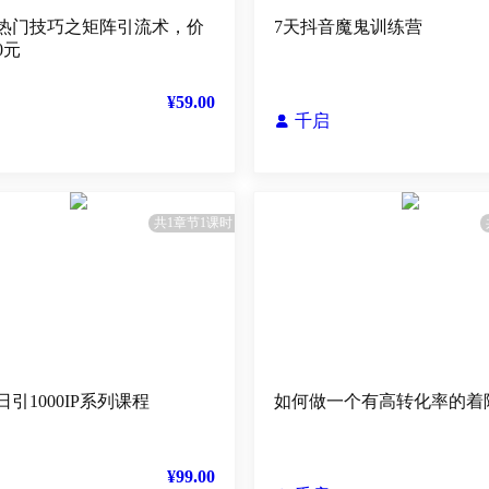
热门技巧之矩阵引流术，价
7天抖音魔鬼训练营
0元
¥59.00
千启

共1章节1课时
引1000IP系列课程
如何做一个有高转化率的着
¥99.00