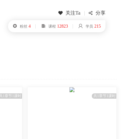
关注Ta
|
分享


|
|

4

12823

215
粉丝
课程
学员
共1章节1课时
共1章节1课时