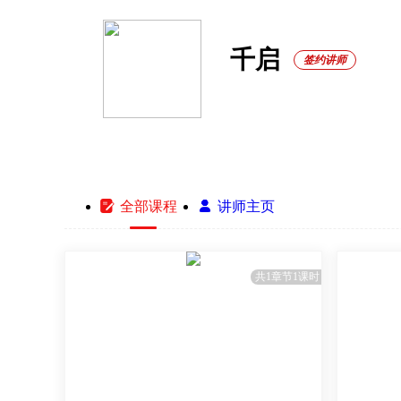
千启
签约讲师

全部课程

讲师主页
共1章节1课时