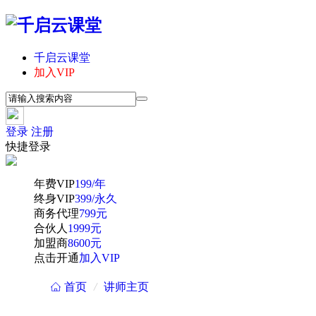
千启云课堂
加入VIP
登录
注册
快捷登录
年费VIP
199/年
终身VIP
399/永久
商务代理
799元
合伙人
1999元
加盟商
8600元
点击开通
加入VIP
首页
/
讲师主页
