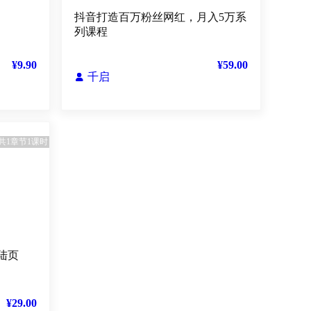
抖音打造百万粉丝网红，月入5万系
列课程
¥9.90
¥59.00
千启

共1章节1课时
陆页
¥29.00