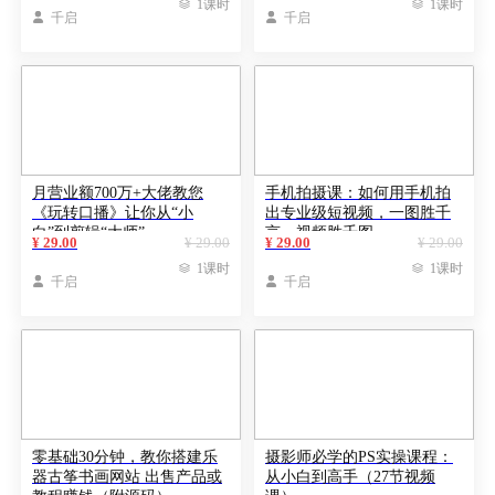

1课时

1课时

千启

千启
月营业额700万+大佬教您
手机拍摄课：如何用手机拍
《玩转口播》让你从“小
出专业级短视频，一图胜千
白”到剪辑“大师”
言，视频胜千图
¥ 29.00
¥ 29.00
¥ 29.00
¥ 29.00

1课时

1课时

千启

千启
零基础30分钟，教你搭建乐
摄影师必学的PS实操课程：
器古筝书画网站 出售产品或
从小白到高手（27节视频