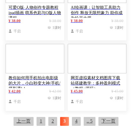
可爱Q版·人物创作专题教程
AI绘画课：让智能工具助力
ipad插画 萌系色彩与Q版人物
创作 释放无限想象力 助你成
课程
为绘画大师
¥ 38.00
¥ 38.00
¥ 38.00
¥ 38.00

1课时

1课时

千启

千启
教你如何用手机拍出电影级
网页虚拟素材文档图库下载
的大片，小白秒变大神/手机/
站搭建教学：多种盈利模式
摄影课!！
（教程+源码）
¥ 42.00
¥ 42.00
¥ 45.00
¥ 45.00

1课时

1课时

千启

千启
上一页
1
2
3
4
.. 5
下一页