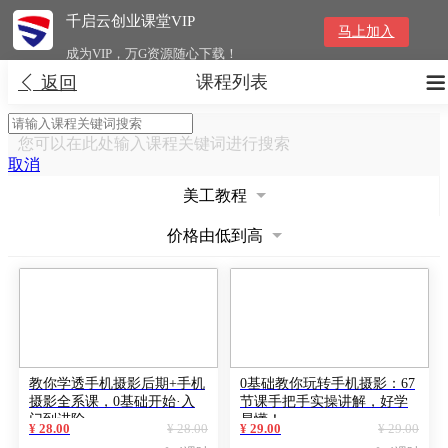
千启云创业课堂VIP
马上加入
成为VIP，万G资源随心下载！
课程列表


返回
您可以在此处输入课程关键词进行搜索
取消
美工教程
价格由低到高
教你学透手机摄影后期+手机
0基础教你玩转手机摄影：67
摄影全系课，0基础开始·入
节课手把手实操讲解，好学
门到进阶
易懂！
¥ 28.00
¥ 28.00
¥ 29.00
¥ 29.00