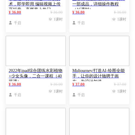
术，即学即用 编辑视频上传
一部成品，详细操作教程
至抖音，高概率上热门
（16课时）
¥ 36.00
¥ 36.00
¥ 36.00
¥ 36.00

1课时

1课时

千启

千启
2022年ipad综合团练水彩植物
Midjourney/打造AI-绘图全能
+少女头像，二合一课程（40
手，让你的设计驰骋于画
节课）
布，为设计加速
¥ 36.00
¥ 36.00
¥ 37.00
¥ 37.00

1课时

1课时

千启

千启