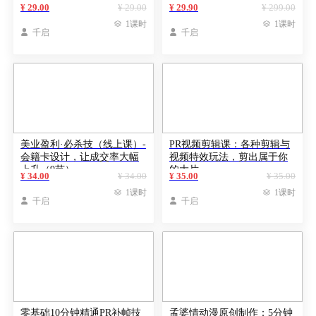
教程赚钱（附源码）
课）
¥ 29.00
¥ 29.00
¥ 29.90
¥ 299.00

1课时

1课时

千启

千启
美业盈利·必杀技（线上课）-
PR视频剪辑课：各种剪辑与
会籍卡设计，让成交率大幅
视频特效玩法，剪出属于你
上升（9节）
的大片
¥ 34.00
¥ 34.00
¥ 35.00
¥ 35.00

1课时

1课时

千启

千启
零基础10分钟精通PR补帧技
孟婆情动漫原创制作：5分钟