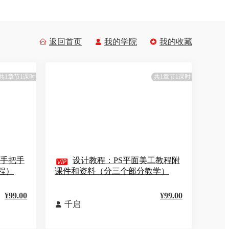
返回首页
我的学院
我的收藏



共1章节1课时
共1章节1课时
，手把手

设计教程：PS平面美工教程附
程）
课件和资料（分三个部分教学）
¥99.00
¥99.00
千启
