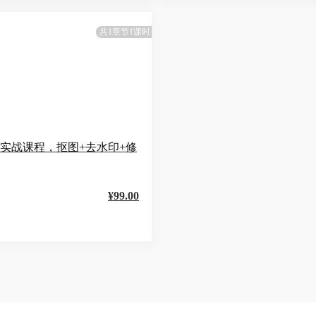
共1章节1课时
S实战课程，抠图+去水印+修
¥99.00