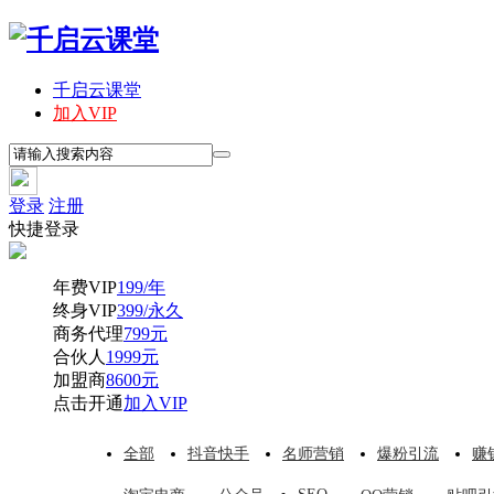
千启云课堂
加入VIP
登录
注册
快捷登录
年费VIP
199/年
终身VIP
399/永久
商务代理
799元
合伙人
1999元
加盟商
8600元
点击开通
加入VIP
全部
抖音快手
名师营销
爆粉引流
赚