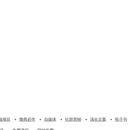
钱项目
微商必学
自媒体
社群营销
顶尖文案
电子书