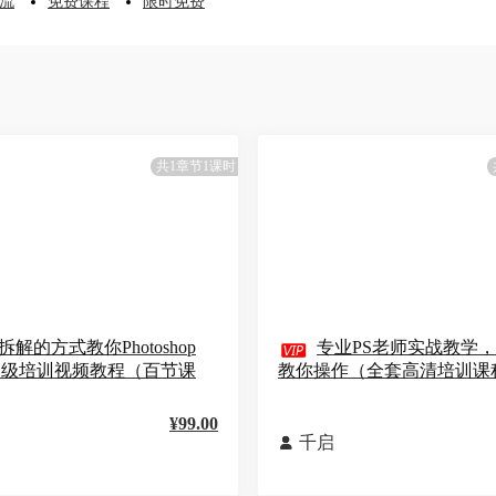
流
免费课程
限时免费
共1章节1课时
拆解的方式教你Photoshop

专业PS老师实战教学
高级培训视频教程（百节课
教你操作（全套高清培训课
¥99.00
千启
