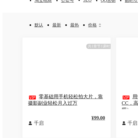
SEO
淘宝电商
公众号
QQ营销
贴吧引
默认
最新
最热
价格


共1章节1课时

零基础用手机轻松拍大片，靠

用
摄影副业轻松月入过万
CC，
程）
¥99.00
千启
千启

