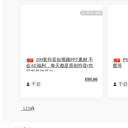
共1章节1课时

209套抖音短视频PPT素材 不

P
会AE福利，每天都是原创抖音(也
图等
可发其他平台)
¥99.00
千启
千启


1
2
3
4
5