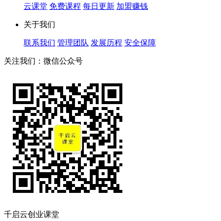
云课堂
免费课程
每日更新
加盟赚钱
关于我们
联系我们
管理团队
发展历程
安全保障
关注我们：微信公众号
千启云创业课堂