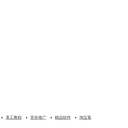
美工教程
竞价推广
精品软件
淘宝客