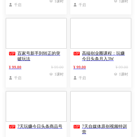

1课时

1课时

千启

千启


百家号新手到转正的突
高端创业圈课程：玩赚
破玩法
今日头条月入3W
¥ 99.00
¥ 99.00
¥ 99.00
¥ 99.00

1课时

1课时

千启

千启


7天玩赚今日头条商品号
7天自媒体原创视频特训
营