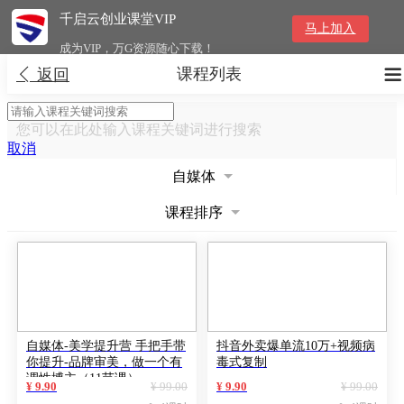
千启云创业课堂VIP
马上加入
成为VIP，万G资源随心下载！
课程列表


返回
您可以在此处输入课程关键词进行搜索
取消
自媒体
课程排序
自媒体-美学提升营 手把手带
抖音外卖爆单流10万+视频病
你提升-品牌审美，做一个有
毒式复制
调性博主（11节课）
¥ 9.90
¥ 99.00
¥ 9.90
¥ 99.00