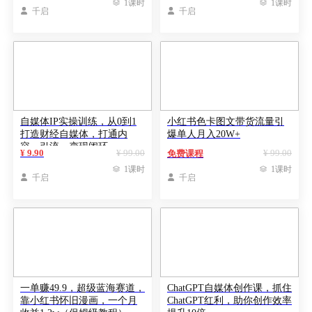

1课时

1课时

千启

千启
自媒体IP实操训练，从0到1
小红书色卡图文带货流量引
打造财经自媒体，打通内
爆单人月入20W+
容、引流、变现闭环
¥ 9.90
¥ 99.00
¥ 99.00
免费课程

1课时

1课时

千启

千启
一单赚49.9，超级蓝海赛道，
ChatGPT自媒体创作课，抓住
靠小红书怀旧漫画，一个月
ChatGPT红利，助你创作效率