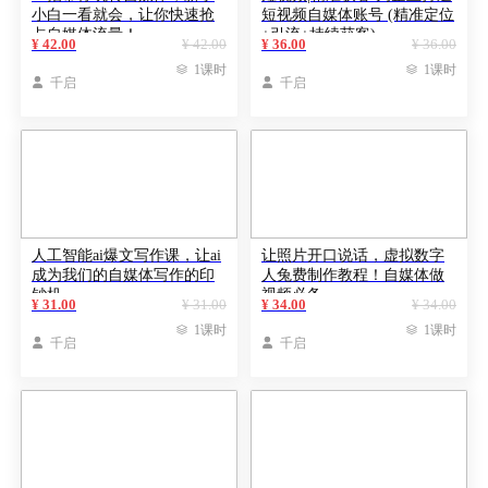
小白一看就会，让你快速抢
短视频自媒体账号 (精准定位
占自媒体流量！
+引流+持续获客)
¥ 42.00
¥ 42.00
¥ 36.00
¥ 36.00

1课时

1课时

千启

千启
人工智能ai爆文写作课，让ai
让照片开口说话，虚拟数字
成为我们的自媒体写作的印
人兔费制作教程！自媒体做
钞机
视频必备
¥ 31.00
¥ 31.00
¥ 34.00
¥ 34.00

1课时

1课时

千启

千启