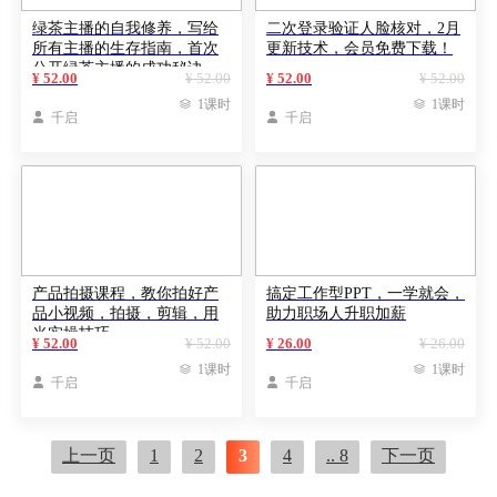
绿茶主播的自我修养，写给
二次登录验证人脸核对，2月
所有主播的生存指南，首次
更新技术，会员免费下载！
公开绿茶主播的成功秘诀
¥ 52.00
¥ 52.00
¥ 52.00
¥ 52.00

1课时

1课时

千启

千启
产品拍摄课程，教你拍好产
搞定工作型PPT，一学就会，
品小视频，拍摄，剪辑，用
助力职场人升职加薪
光实操技巧
¥ 52.00
¥ 52.00
¥ 26.00
¥ 26.00

1课时

1课时

千启

千启
上一页
1
2
3
4
.. 8
下一页