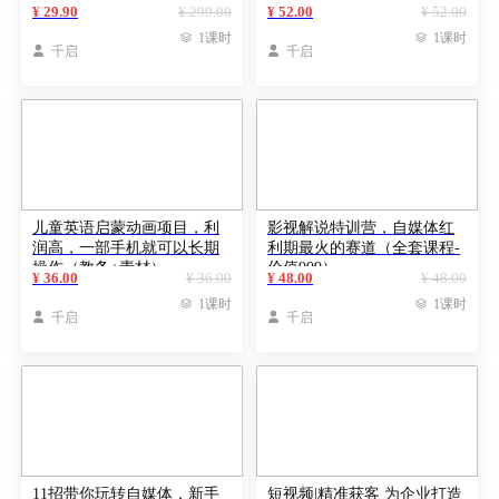
收益1.2w（保姆级教程）
提升10倍
¥ 29.90
¥ 299.00
¥ 52.00
¥ 52.00

1课时

1课时

千启

千启
儿童英语启蒙动画项目，利
影视解说特训营，自媒体红
润高，一部手机就可以长期
利期最火的赛道（全套课程-
操作（教务+素材）
价值999）
¥ 36.00
¥ 36.00
¥ 48.00
¥ 48.00

1课时

1课时

千启

千启
11招带你玩转自媒体，新手
短视频|精准获客 为企业打造