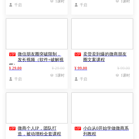

1课时

1课时

千启

千启


微信朋友圈突破限制，
卖货卖到爆的微商朋友
发长视频（软件+破解视
圈文案课程
频）
¥ 29.00
¥ 29.00
¥ 99.00
¥ 99.00

1课时

1课时

千启

千启


微商个人IP，团队打
小白从0开始学做微商系
造，被动增粉全套课程
列教程