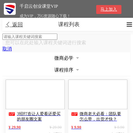
千启云创业课堂VIP
马上加入
成为VIP，万G资源随心下载！
课程列表


返回
您可以在此处输入课程关键词进行搜索
取消
微商必学
课程排序


3招打造让人爱看还爱买
微商老大必看：团队要
的朋友圈文案
怎么带，出货才快？
¥ 29.90
¥ 29.90
¥ 9.90
¥ 9.90