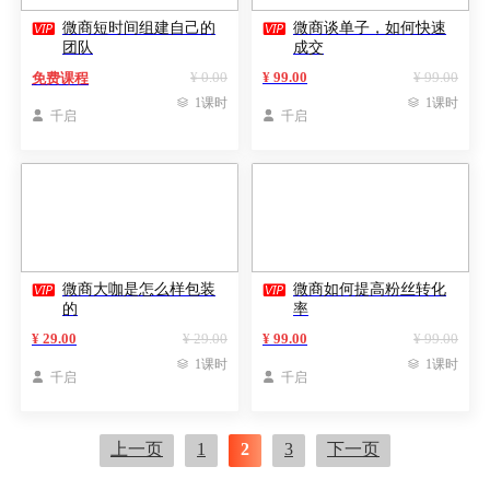


微商短时间组建自己的
微商谈单子，如何快速
团队
成交
¥ 0.00
¥ 99.00
¥ 99.00
免费课程

1课时

1课时

千启

千启


微商大咖是怎么样包装
微商如何提高粉丝转化
的
率
¥ 29.00
¥ 29.00
¥ 99.00
¥ 99.00

1课时

1课时

千启

千启
上一页
1
2
3
下一页