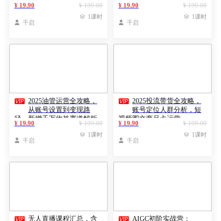
企业流量变现指南
商设计+IP统一实战指南
¥ 19.90
¥ 199.00
¥ 19.90
¥ 199.00

1课时

1课时

千启

千启


2025油管运营全攻略，
2025投流带货全攻略，
从账号设置到变现路
账号定位人群分析，短
径，新增千万收益赛道解析
视频图文商品卡运营
¥ 19.90
¥ 199.00
¥ 19.90
¥ 199.00

1课时

1课时

千启

千启


无人直播课程汇总，含
AIGC初阶实战营：