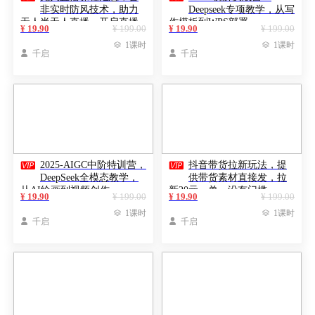
非实时防风技术，助力
Deepseek专项教学，从写
无人半无人直播，开启直播
作模板到WPS部署
¥ 19.90
¥ 199.00
¥ 19.90
¥ 199.00
新篇

1课时

1课时

千启

千启


2025-AIGC中阶特训营，
抖音带货拉新玩法，提
DeepSeek全模态教学，
供带货素材直接发，拉
从AI绘画到视频创作
新20元一单，没有门槛
¥ 19.90
¥ 199.00
¥ 19.90
¥ 199.00

1课时

1课时

千启

千启