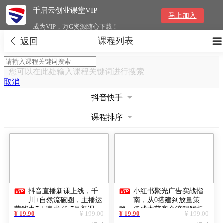
千启云创业课堂VIP
马上加入
成为VIP，万G资源随心下载！
课程列表


返回
您可以在此处输入课程关键词进行搜索
取消
抖音快手
课程排序


抖音直播新课上线，千
小红书聚光广告实战指
川+自然流破圈，主播运
南，从0搭建到放量策
营能力7天速成 (6-7月新课
略，低成本获客全流程解析
¥ 19.90
¥ 199.00
¥ 19.90
¥ 199.00