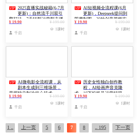


2025直播实战秘籍(6-7月
AI短视频全流程课(6月
更新)：自然流千川双引
更新)，Deepseek提问到
擎打法，7天转型运营型主播
即梦制图，30种创意视频实
¥ 19.90
¥ 199.00
¥ 19.90
¥ 199.00
战

1课时

1课时

千启

千启


AI微电影全流程课，从
历史女性独白创作教
剧本生成到三维场景，
程，AI绘画声音克隆
掌握独立制片核心技术
术，10万粉账号运营秘籍
¥ 19.90
¥ 199.00
¥ 19.90
¥ 199.00

1课时

1课时

千启

千启
1 ..
上一页
5
6
7
8
.. 195
下一页