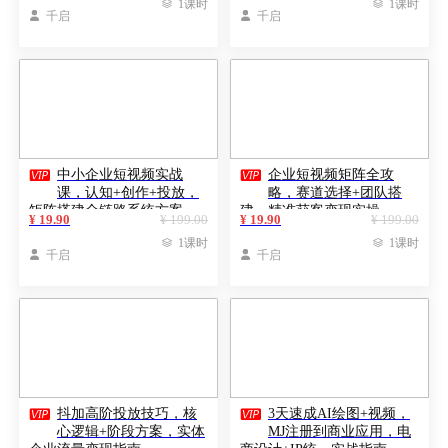

1课时

1课时

千启

千启


中小企业短视频实战
企业短视频矩阵全攻
课，认知+创作+投放，
略，赛道选择+团队搭
矩阵搭建全链路系统方案
建，精准获客变现实操
¥ 19.90
¥ 199.00
¥ 19.90
¥ 199.00

1课时

1课时

千启

千启


抖加高阶投放技巧，核
3天速成AI绘图+视频，
心逻辑+阶段方案，实体
MJ注册到商业应用，电