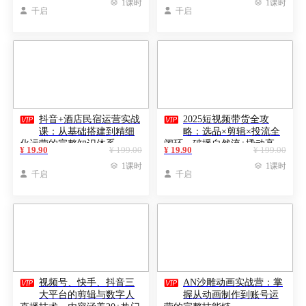

1课时

1课时

千启

千启


抖音+酒店民宿运营实战
2025短视频带货全攻
课：从基础搭建到精细
略：选品×剪辑×投流全
化运营的完整知识体系
闭环，破播自然流+撬动高
¥ 19.90
¥ 199.00
¥ 19.90
¥ 199.00
ROI

1课时

1课时

千启

千启


视频号、快手、抖音三
AN沙雕动画实战营：掌
大平台的剪辑与数字人
握从动画制作到账号运