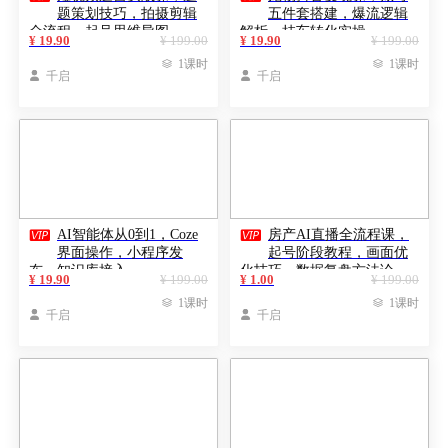
题策划技巧，拍摄剪辑
五件套搭建，爆流逻辑
全流程，起号思维导图
解析，挂车转化实操
¥ 19.90
¥ 199.00
¥ 19.90
¥ 199.00

1课时

1课时

千启

千启


AI智能体从0到1，Coze
房产AI直播全流程课，
界面操作，小程序发
起号阶段教程，画面优
布，知识库接入
化技巧，数据复盘方法论
¥ 19.90
¥ 199.00
¥ 1.00
¥ 199.00

1课时

1课时

千启

千启