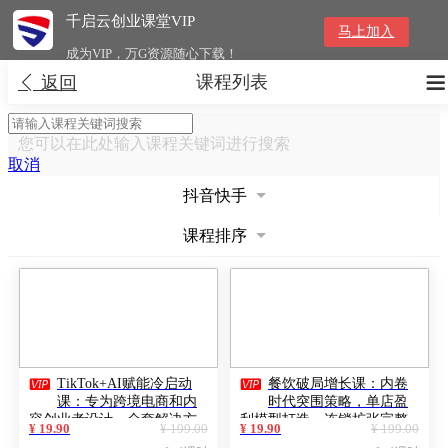
千启云创业课堂VIP
马上加入
成为VIP，万G资源随心下载！
课程列表


返回
您可以在此处输入课程关键词进行搜索
取消
抖音快手
课程排序


TikTok+AI赋能冷启动
餐饮破局增长课：内卷
课：专为跨境电商和内
时代突围策略，单店盈
容创业者设计，全套解决方
利模型打造，连锁扩张完整
¥ 19.90
¥ 199.00
¥ 19.90
¥ 199.00
案
路径