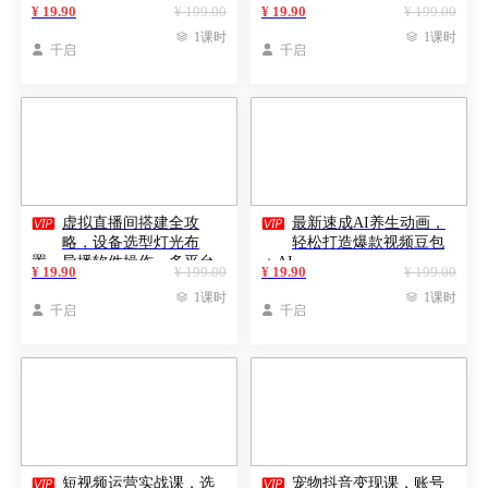
直播技术，内容涵盖20+热门
营的完整技能链
¥ 19.90
¥ 199.00
¥ 19.90
¥ 199.00
赛道

1课时

1课时

千启

千启


虚拟直播间搭建全攻
最新速成AI养生动画，
略，设备选型灯光布
轻松打造爆款视频豆包
置，导播软件操作，多平台
＋AI
¥ 19.90
¥ 199.00
¥ 19.90
¥ 199.00
直播设置

1课时

1课时

千启

千启


短视频运营实战课，选
宠物抖音变现课，账号