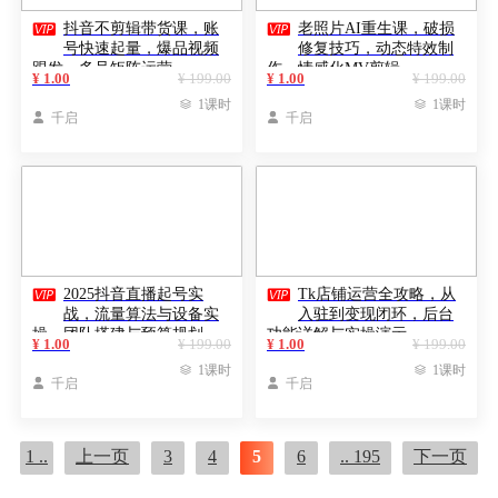


抖音不剪辑带货课，账
老照片AI重生课，破损
号快速起量，爆品视频
修复技巧，动态特效制
跟发，多号矩阵运营
作，情感化MV剪辑
¥ 1.00
¥ 199.00
¥ 1.00
¥ 199.00

1课时

1课时

千启

千启


2025抖音直播起号实
Tk店铺运营全攻略，从
战，流量算法与设备实
入驻到变现闭环，后台
操，团队搭建与预算规划
功能详解与实操演示
¥ 1.00
¥ 199.00
¥ 1.00
¥ 199.00

1课时

1课时

千启

千启
1 ..
上一页
3
4
5
6
.. 195
下一页