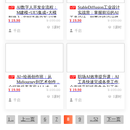


AI数字人开发全流程：
StableDiffusion工业设计
M建模+UE5集成+大模
实战营：掌握前沿的AI
型接入+实时语音交互/43课
工具设计，颠覆传统设计模
¥ 19.90
¥ 199.00
¥ 19.90
¥ 199.00
教学
式

1课时

1课时

千启

千启


AI+绘画创作班：从
职场AI效率提升课：AI
Midjourney到艺术创作，
工具快速完成各类工作,
全链路培养高薪AI人才，月
全面提升职场竞争力与工作
¥ 19.90
¥ 199.00
¥ 19.90
¥ 199.00
入3w+
效率

1课时

1课时

千启

千启
1 ..
上一页
6
7
8
9
.. 52
下一页