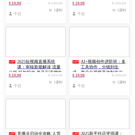
实战应用，构建未来竞争
量运营，实操月利润3万+
¥ 19.90
¥ 199.00
¥ 19.90
¥ 199.00
力，开启多维盈利渠道

1课时

1课时

千启

千启


2025短视频直播系统
AI+视频创作进阶班：多
课：审核新规解读,流量
工具协作，分镜到生
分析,抖加投放,单月引流增收
成，商业化视频高效制作与
¥ 19.90
¥ 199.00
¥ 19.90
¥ 199.00
5万+
变现

1课时

1课时

千启

千启


直播冷启动全攻略:人货
2025新手抖店变现课：