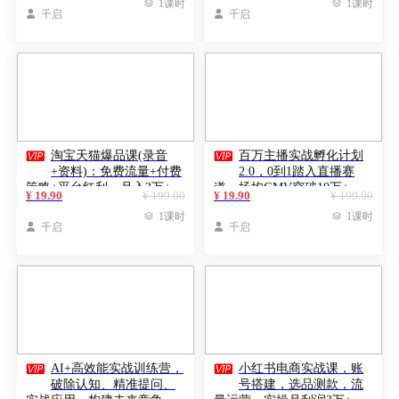

1课时

1课时

千启

千启


淘宝天猫爆品课(录音
百万主播实战孵化计划
+资料)：免费流量+付费
2.0，0到1踏入直播赛
策略+平台红利，月入3万+
道，场均GMV突破10万+
¥ 19.90
¥ 199.00
¥ 19.90
¥ 199.00

1课时

1课时

千启

千启


AI+高效能实战训练营，
小红书电商实战课，账
破除认知、精准提问、
号搭建，选品测款，流