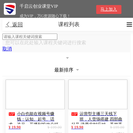
千启云创业课堂VIP
马上加入
成为VIP，万G资源随心下载！
课程列表


返回
您可以在此处输入课程关键词进行搜索
取消
最新排序


小白也能在视频号赚
运营型主播三天线下
钱：认知、起号、话
班，人货场搭建,四部曲
术、选品、开播到投放全链
起号,流量实时应对，手把手
¥ 19.90
¥ 199.00
¥ 19.90
¥ 199.00
路运营
带练