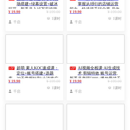
场搭建+绿幕设置+破冰
掌握从0到1的店铺运营
技巧，新手月入过万实操指
能力，快速提升转化率,月收
¥ 19.90
¥ 199.00
¥ 19.90
¥ 199.00
南
过万

1课时

1课时

千启

千启


超萌 素人KOC速成课：
AI视频全栈课:AI生成技
定位+账号搭建+选题
术,剪辑特效,账号运营,
库，30天掌握短剧/小说推广
新手月变现5000+播放量破千
¥ 19.90
¥ 199.00
¥ 19.90
¥ 199.00
变现
万

1课时

1课时

千启

千启