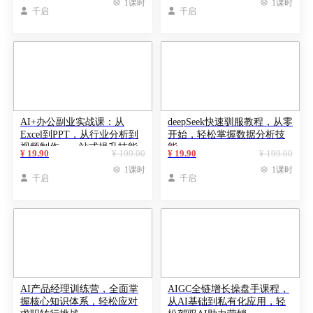

1课时

1课时

千启

千启
AI+办公副业实战课：从
deepSeek快速驯服教程，从零
Excel到PPT，从行业分析到
开始，轻松掌握数据分析技
视频制作，一站式提升技能
能
¥ 19.90
¥ 199.00
¥ 19.90
¥ 199.00

1课时

1课时

千启

千启
AI产品经理训练营，全面掌
AIGC全链增长操盘手课程，
握核心知识体系，轻松应对
从AI基础到私有化应用，轻