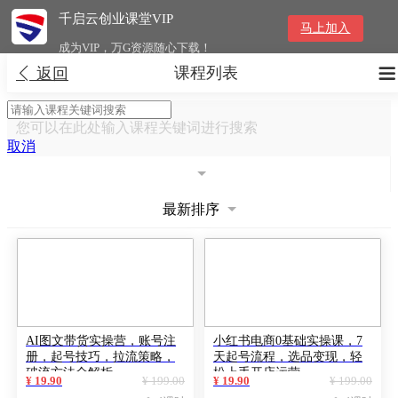
千启云创业课堂VIP
马上加入
成为VIP，万G资源随心下载！
课程列表


返回
您可以在此处输入课程关键词进行搜索
取消
最新排序
AI图文带货实操营，账号注
小红书电商0基础实操课，7
册，起号技巧，拉流策略，
天起号流程，选品变现，轻
破流方法全解析
松上手开店运营
¥ 19.90
¥ 199.00
¥ 19.90
¥ 199.00