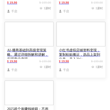
求职转行挑战
松驾驭AI助力营销
¥ 19.90
¥ 199.00
¥ 19.90
¥ 199.00

1课时

1课时

千启

千启
AI-播商基础到高级变现策
小红书虚拟店铺资料变现，
略。通过详细拆解和讲解，
复制粘贴搬运，选品上架到
实现商业变现
出单，月入2W+
¥ 19.90
¥ 199.00
¥ 19.90
¥ 199.00

1课时

1课时

千启

千启
2025超个体赚钱秘籍：不画