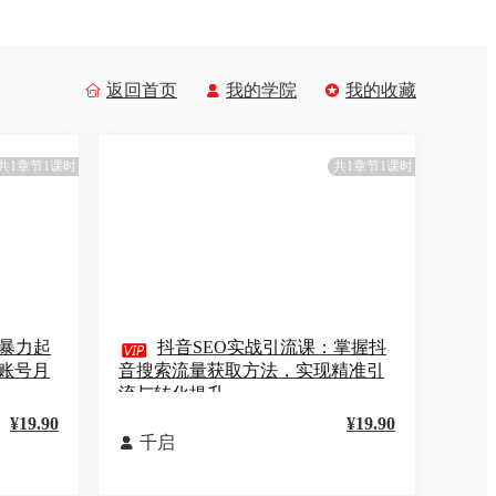
返回首页
我的学院
我的收藏



共1章节1课时
共1章节1课时
暴力起

抖音SEO实战引流课：掌握抖
账号月
音搜索流量获取方法，实现精准引
流与转化提升
¥19.90
¥19.90
千启
