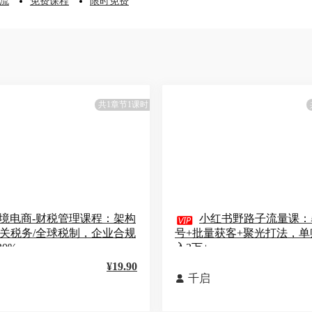
流
免费课程
限时免费
共1章节1课时
境电商-财税管理课程：架构

小红书野路子流量课：
报关税务/全球税制，企业合规
号+批量获客+聚光打法，单
0%
入3万+
¥19.90
千启
