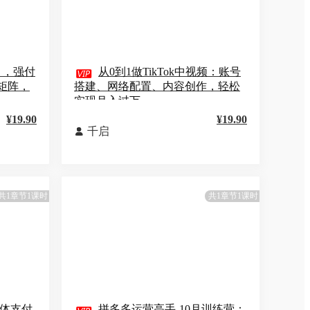
月，强付

从0到1做TikTok中视频：账号
动矩阵，
搭建、网络配置、内容创作，轻松
实现月入过万
¥19.90
¥19.90
千启

共1章节1课时
共1章节1课时
能体支付
拼多多运营高手-10月训练营：