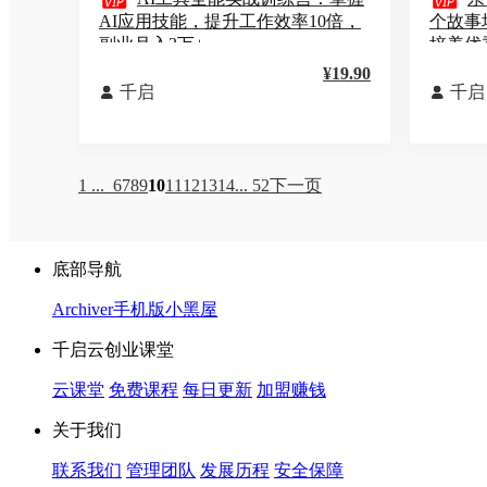


AI应用技能，提升工作效率10倍，
个故事
副业月入3万+
培养优
¥19.90
千启
千启


1 ...
6
7
8
9
10
11
12
13
14
... 52
下一页
底部导航
Archiver
手机版
小黑屋
千启云创业课堂
云课堂
免费课程
每日更新
加盟赚钱
关于我们
联系我们
管理团队
发展历程
安全保障