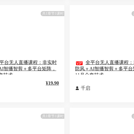
共1章节1课时
平台无人直播课程：非实时

全平台无人直播课程：
AI智播智剪＋多平台矩阵，
防风＋AI智播智剪＋多平台
全套技术
11月全套技术
¥19.90
千启

共1章节1课时