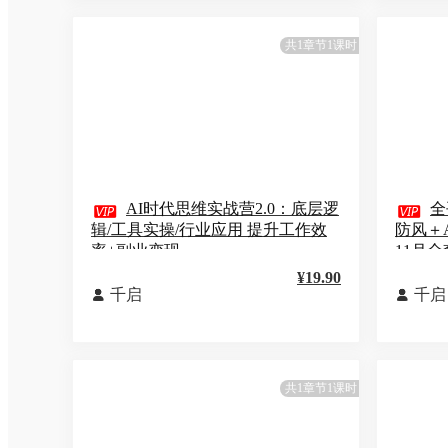
共1章节1课时

AI时代思维实战营2.0：底层逻

全
辑/工具实操/行业应用 提升工作效
防风＋
率+副业变现
11月
¥19.90
千启
千启


共1章节1课时