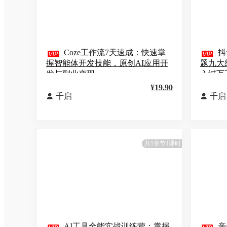

Coze工作流7天速成：快速掌

抖
握智能体开发技能，原创AI应用开
题九大
发与副业变现
入过万
¥19.90
千启
千启


共1章节1课时
AI工具全能实战训练营：掌握
亲