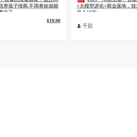

培养孩子情商,不用卷娃就能
+大模型进化+商业落地，技
秀孩子
月入10万+
¥19.90
千启
