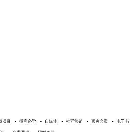
钱项目
微商必学
自媒体
社群营销
顶尖文案
电子书