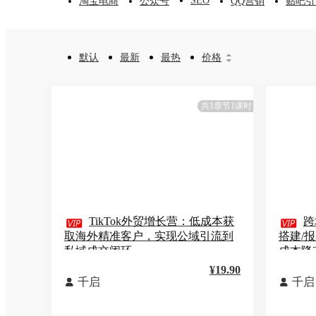
SEO
淘宝电商
公众号
QQ营销
贴吧引
默认
最新
最热
价格


共1章节1课时

TikTok外贸增长营：低成本获

跨
取海外精准客户，实现公域引流到
搭建/
私域成交闭环
成本降3
¥19.90
千启
千启

