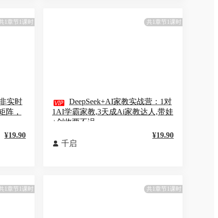
共1章节1课时
共1章节1课时
非实时

DeepSeek+AI家教实战营：1对
矩阵，
1AI学霸家教,3天成Ai家教达人,带娃
+创收两不误
¥19.90
¥19.90
千启

共1章节1课时
共1章节1课时