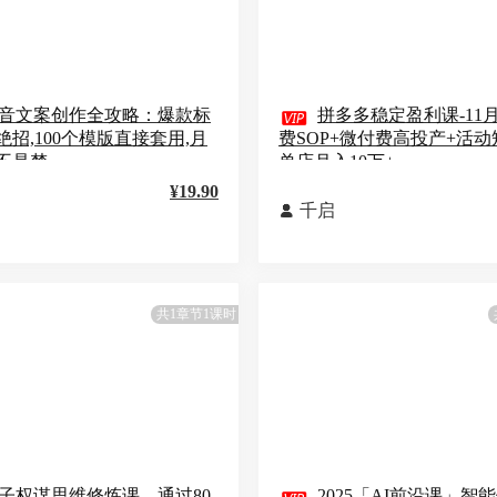
音文案创作全攻略：爆款标

拼多多稳定盈利课-11
绝招,100个模版直接套用,月
费SOP+微付费高投产+活
不是梦
单店月入10万+
¥19.90
千启

共1章节1课时
子权谋思维修炼课，通过80
2025「AI前沿课」智