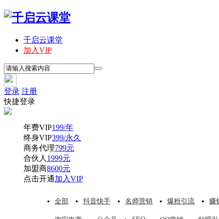
千启云课堂
加入VIP
登录
注册
快捷登录
年费VIP
199/年
终身VIP
399/永久
商务代理
799元
合伙人
1999元
加盟商
8600元
点击开通
加入VIP
全部
抖音快手
名师营销
爆粉引流
赚