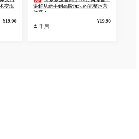

术变现
讲解从新手到高阶玩法的完整运营
体系！
¥19.90
¥19.90
千启
