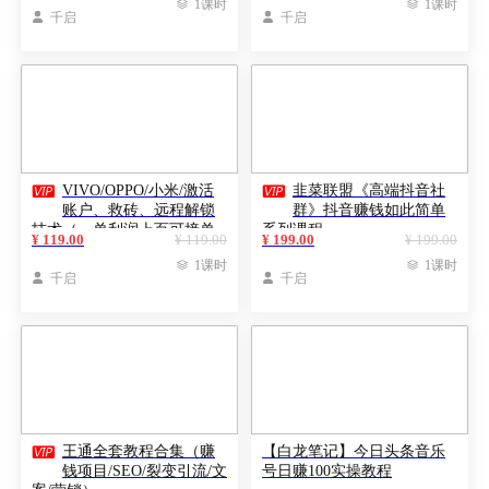

1课时

1课时

千启

千启


VIVO/OPPO/小米/激活
韭菜联盟《高端抖音社
账户、救砖、远程解锁
群》抖音赚钱如此简单
技术（一单利润上百可接单
系列课程
¥ 119.00
¥ 119.00
¥ 199.00
¥ 199.00
赚钱）

1课时

1课时

千启

千启

王通全套教程合集（赚
【白龙笔记】今日头条音乐
钱项目/SEO/裂变引流/文
号日赚100实操教程