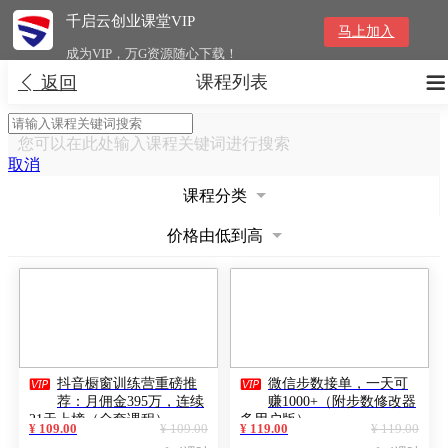
千启云创业课堂VIP
马上加入
成为VIP，万G资源随心下载！
课程列表


返回
您可以在此处输入课程关键词进行搜索
取消
课程分类
价格由低到高


抖音橱窗训练营重磅推
微信步数接单，一天可
荐：月佣金395万，连续
赚1000+（附步数修改器
21天上榜（全套课程）
多用户版）
¥ 109.00
¥ 109.00
¥ 119.00
¥ 119.00