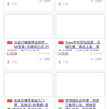

1课时

1课时

千启

千启


AI设计赋能商业创作，
Temu半托管实战课，店
MJ安装+关键词公式+行
铺注册、商品上架、海
业技巧，单日50+作品
外仓管理，14天出单月净利
¥ 19.90
¥ 199.00
¥ 19.90
¥ 199.00
破2万

1课时

1课时

千启

千启


实体店播零基础入门
管理团队必学课，阿里
课，实体店+短视频+直
三板斧心法、绩效管