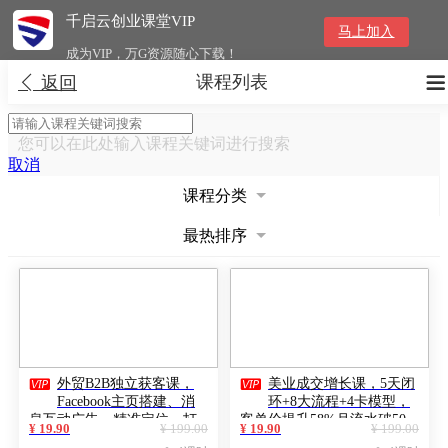
千启云创业课堂VIP
马上加入
成为VIP，万G资源随心下载！
课程列表


返回
您可以在此处输入课程关键词进行搜索
取消
课程分类
最热排序


外贸B2B独立获客课，
美业成交增长课，5天闭
Facebook主页搭建、消
环+8大流程+4卡模型，
息互动广告、精准定位，打
客单价提升58%月流水破50
¥ 19.90
¥ 199.00
¥ 19.90
¥ 199.00
造高询盘系统
万