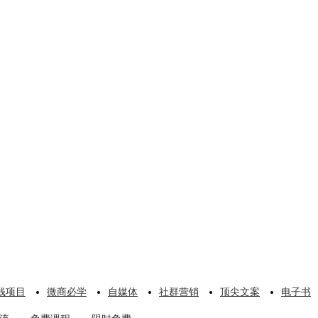
钱项目
微商必学
自媒体
社群营销
顶尖文案
电子书