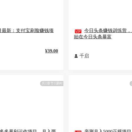
月最新：支付宝刷脸赚钱项

今日头条赚钱训练营，
始在今日头条暴富
¥39.00
千启

共1章节1课时
多多暴利运作项目，月入两
亲测月入5000正规项