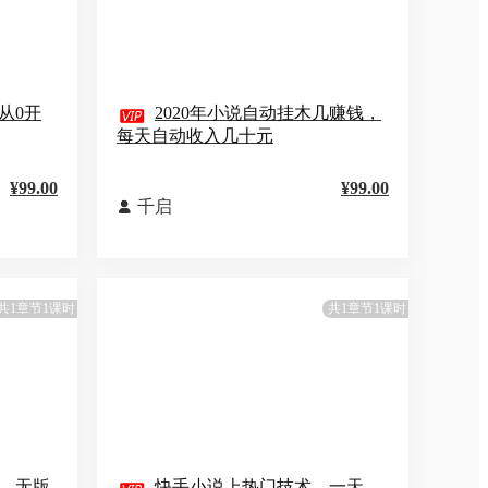
从0开

2020年小说自动挂木几赚钱，
每天自动收入几十元
¥99.00
¥99.00
千启

共1章节1课时
共1章节1课时
目，无版
快手小说上热门技术，一天