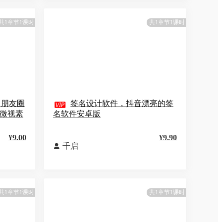
共1章节1课时
共1章节1课时
 朋友圈

签名设计软件，抖音漂亮的签
手微视素
名软件安卓版
¥9.00
¥9.90
千启

共1章节1课时
共1章节1课时