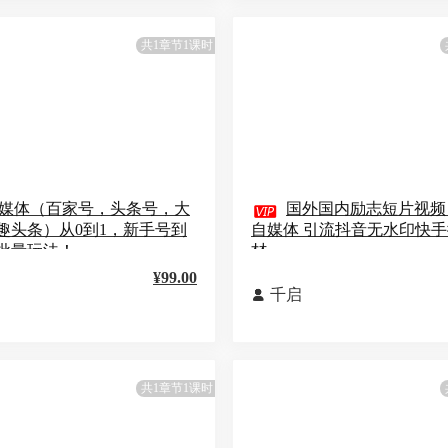
共1章节1课时
媒体（百家号，头条号，大

国外国内励志短片视频
趣头条）从0到1，新手号到
自媒体 引流抖音无水印快
批量玩法！
材
¥99.00
千启

共1章节1课时