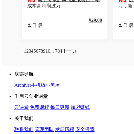


成本高利润过万
万，新
¥29.00
千启
千启


1
2
3
4
5
6
7
8
9
10
... 784
下一页
底部导航
Archiver
手机版
小黑屋
千启云创业课堂
云课堂
免费课程
每日更新
加盟赚钱
关于我们
联系我们
管理团队
发展历程
安全保障