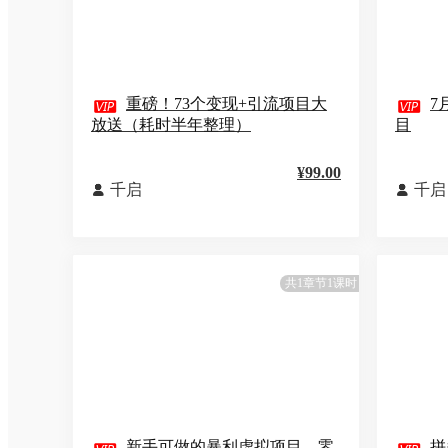

重磅！73个变现+引流项目大

7
放送（耗时半年整理）
目
¥99.00
千启
千启


共1章节1课时
新手可做的暴利虚拟项目，零
拼