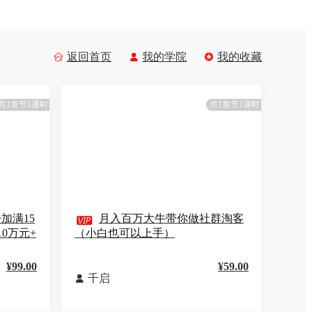
返回首页
我的学院
我的收藏



共1章节1课时
共1章节1课时
加满15

月入百万大牛带你做社群淘客
0万元+
（小白也可以上手）
¥99.00
¥59.00
千启
