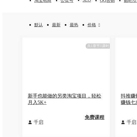
SEO
淘宝电商
公众号
QQ营销
贴吧引
默认
最新
最热
价格


共1章节1课时
新手也能做的另类淘宝项目，轻松
抖推赚
月入5K+
赚钱七
免费课程
千启
千启

