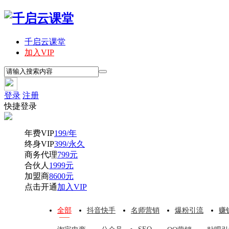
千启云课堂
加入VIP
登录
注册
快捷登录
年费VIP
199/年
终身VIP
399/永久
商务代理
799元
合伙人
1999元
加盟商
8600元
点击开通
加入VIP
全部
抖音快手
名师营销
爆粉引流
赚