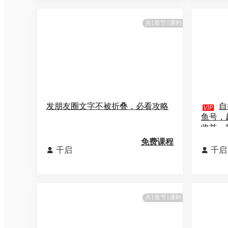
共1章节1课时
发朋友圈文字不被折叠，必看攻略

自
鱼号，
收益，
免费课程
千启
千启


共1章节1课时