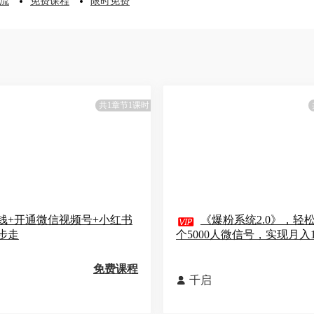
流
免费课程
限时免费
共1章节1课时
钱+开通微信视频号+小红书

《爆粉系统2.0》，轻松
步走
个5000人微信号，实现月入1
免费课程
千启
