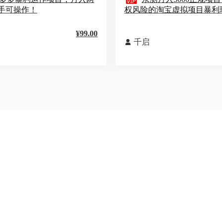

手可操作！
权风险的淘宝虚拟项目暴利
¥99.00
千启
