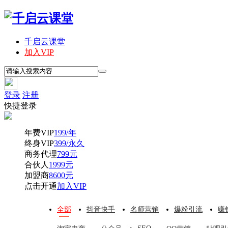
千启云课堂
加入VIP
登录
注册
快捷登录
年费VIP
199/年
终身VIP
399/永久
商务代理
799元
合伙人
1999元
加盟商
8600元
点击开通
加入VIP
全部
抖音快手
名师营销
爆粉引流
赚