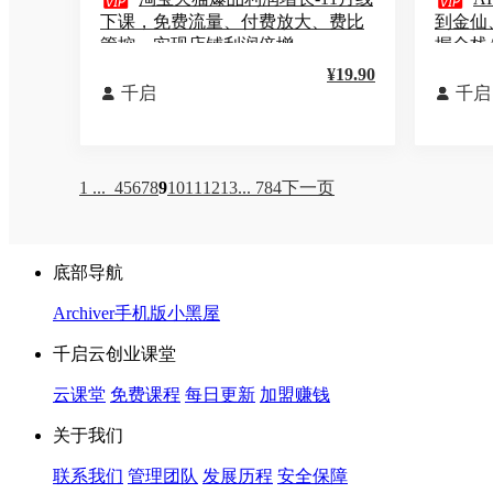


下课，免费流量、付费放大、费比
到金仙
管控，实现店铺利润倍增
握全栈
¥19.90
千启
千启


1 ...
4
5
6
7
8
9
10
11
12
13
... 784
下一页
底部导航
Archiver
手机版
小黑屋
千启云创业课堂
云课堂
免费课程
每日更新
加盟赚钱
关于我们
联系我们
管理团队
发展历程
安全保障