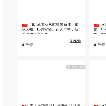

TikTok电商从0到1体系课，市

A
场认知、店铺实操、达人广告，新
景、行
手避坑稳赚美金
程应对
¥19.90
千启
千启


共1章节1课时
淘宝天猫爆品利润增长-11月线
A