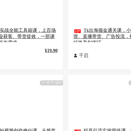
I实战全能工具箱课，上百场

Tk出海掘金通关课，
业获客、带货提效，一部课
营、直播带货、广告投流，
所有需求
链路盈利闭环
¥19.90
千启

共1章节1课时
I短视频创作修仙课，从炼气
抖音引流实操跟练课，