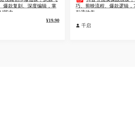

、爆款复刻、深度编辑，掌
巧、剪映流程、爆款逻辑，
AI能力
引流动作
¥19.90
千启
