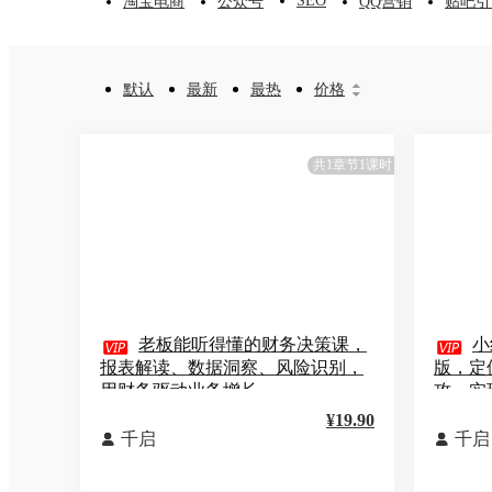
SEO
淘宝电商
公众号
QQ营销
贴吧引
默认
最新
最热
价格


共1章节1课时

老板能听得懂的财务决策课，

小
报表解读、数据洞察、风险识别，
版，定
用财务驱动业务增长
攻，实
¥19.90
千启
千启

