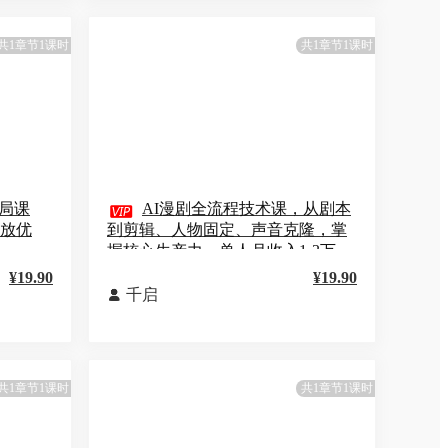
共1章节1课时
共1章节1课时
局课

AI漫剧全流程技术课，从剧本
投放优
到剪辑、人物固定、声音克隆，掌
握核心生产力，单人月收入1-3万
¥19.90
¥19.90
千启

共1章节1课时
共1章节1课时