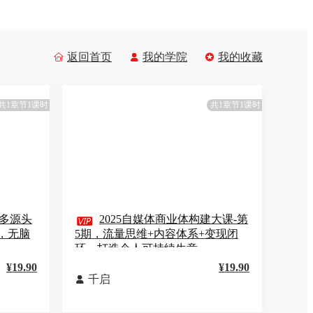
返回首页
我的学院
我的收藏



共1章节1课时
共1章节1课时
多源头

2025自媒体商业体构建大课-第
，无脑
5期，流量思维+内容体系+变现闭
环，打造个人可持续生意
¥19.90
¥19.90
千启
