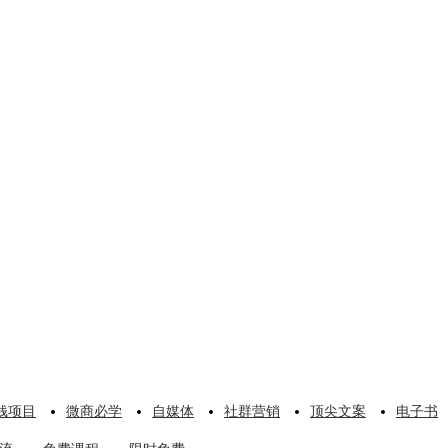
钱项目
微商必学
自媒体
社群营销
顶尖文案
电子书