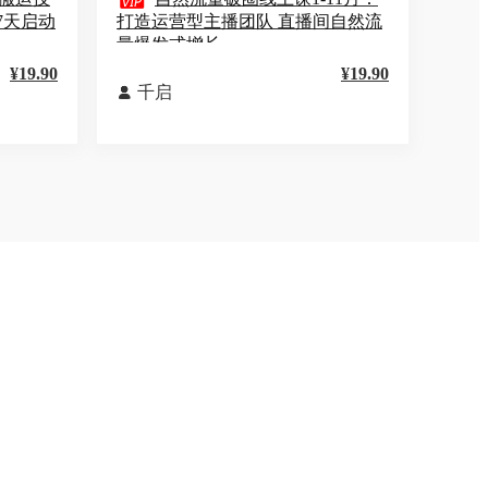

7天启动
打造运营型主播团队 直播间自然流
量爆发式增长
¥19.90
¥19.90
千启
