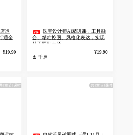
小店运

珠宝设计师AI精进课，工具融
打通全
合、精准控图、风格化表达，实现
从工匠到大师
¥19.90
¥19.90
千启

共1章节1课时
共1章节1课时
搬运技
自然流量破圈线上课1-11月：