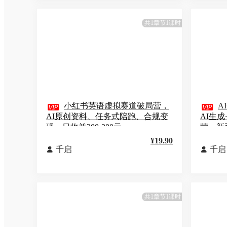
共1章节1课时

小红书英语虚拟赛道破局营，

A
AI原创资料、任务式陪跑、合规变
AI生
现，日收益200-300元
营，新
¥19.90
千启
千启


共1章节1课时