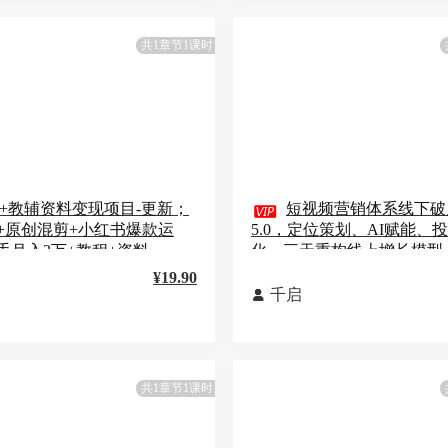
共1章节1课时
I+教辅资料变现项目-更新；

短视频营销体系线下破
成+原创混剪+小红书爆款运
5.0，定位策划、AI赋能、
手月入2万+教程+资料
化，三天重构线上增长模型
¥19.90
千启

共1章节1课时