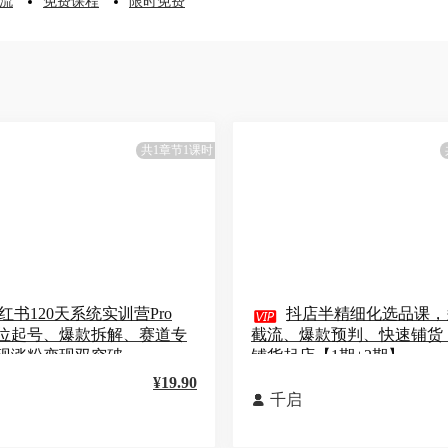
流
免费课程
限时免费
共1章节1课时
红书120天系统实训营Pro

抖店半精细化选品课，
位起号、爆款拆解、赛道专
截流、爆款预判、快速铺货
现涨粉变现双突破
铺货起店【1期+2期】
¥19.90
千启
