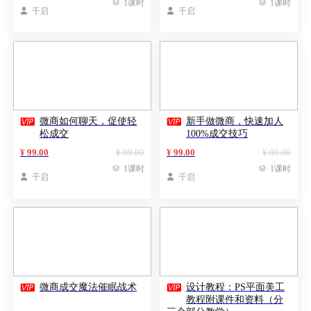

1课时

1课时

千启

千启


微商如何聊天，促使轻
新手做微商，快速加人
松成交
100%成交技巧
¥ 99.00
¥ 99.00
¥ 99.00
¥ 99.00

1课时

1课时

千启

千启


微商成交魔法催眠战术
设计教程：PS平面美工
教程附课件和资料（分