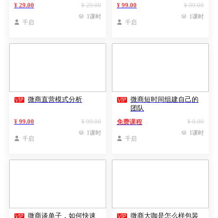
三个部分教学）
¥ 29.00
¥ 29.00
¥ 99.00
¥ 99.00

1课时

1课时

千启

千启


微商直营模式分析
微商短时间组建自己的
团队
¥ 99.00
¥ 99.00
¥ 0.00
免费课程

1课时

1课时

千启

千启


微商谈单子，如何快速
微商大咖是怎么样包装