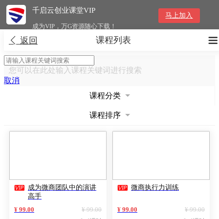
千启云创业课堂VIP
马上加入
成为VIP，万G资源随心下载！
课程列表


返回
您可以在此处输入课程关键词进行搜索
取消
课程分类
课程排序


成为微商团队中的演讲
微商执行力训练
高手
¥ 99.00
¥ 99.00
¥ 99.00
¥ 99.00