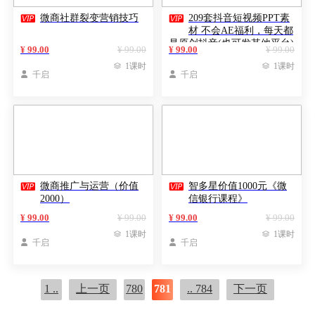


微商社群裂变营销技巧
209套抖音短视频PPT素
材 不会AE福利，每天都
是原创抖音(也可发其他平台)
¥ 99.00
¥ 99.00
¥ 99.00
¥ 99.00

1课时

1课时

千启

千启


微商推广与运营（价值
智多星价值1000元《微
2000）
信银行课程》
¥ 99.00
¥ 99.00
¥ 99.00
¥ 99.00

1课时

1课时

千启

千启
1 ..
上一页
780
781
.. 784
下一页