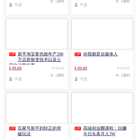

1课时

1课时

千启

千启


新手淘宝客也能年产200
你我都是自媒体人
万店群裂变技术以及公
司化运营方案
¥ 99.00
¥ 99.00
¥ 99.00
¥ 99.00

1课时

1课时

千启

千启


百家号新手到转正的突
高端创业圈课程：玩赚
破玩法
今日头条月入3W