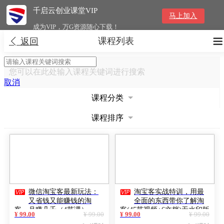
千启云创业课堂VIP
马上加入
成为VIP，万G资源随心下载！
课程列表


返回
您可以在此处输入课程关键词进行搜索
取消
课程分类
课程排序


微信淘宝客最新玩法：
淘宝客实战特训，用最
又省钱又能赚钱的淘
全面的东西带你了解淘
客，月赚几千（4节课）
客(45节视频+6文档)无水印版
¥ 99.00
¥ 99.00
¥ 99.00
¥ 99.00