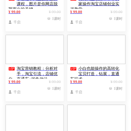
课程，图片是你网店脱
家操作淘宝店铺创业实
颖而出的关键
战教学
¥ 99.00
¥ 99.00
¥ 99.00
¥ 99.00

1课时

1课时

千启

千启


淘宝营销教程：分析对
小白也能操作的高转化
手，淘宝引流，店铺优
宝贝打造，钻展，直通
化，直通车+闲鱼做法
车技术
¥ 99.00
¥ 99.00
¥ 99.00
¥ 99.00

1课时

1课时

千启

千启