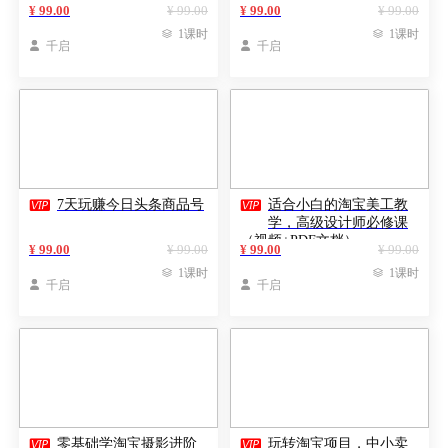
¥ 99.00
¥ 99.00
¥ 99.00
¥ 99.00

1课时

1课时

千启

千启


7天玩赚今日头条商品号
适合小白的淘宝美工教
学，高级设计师必修课
（视频+PDF文档）
¥ 99.00
¥ 99.00
¥ 99.00
¥ 99.00

1课时

1课时

千启

千启


零基础学淘宝摄影进阶
玩转淘宝项目，中小卖