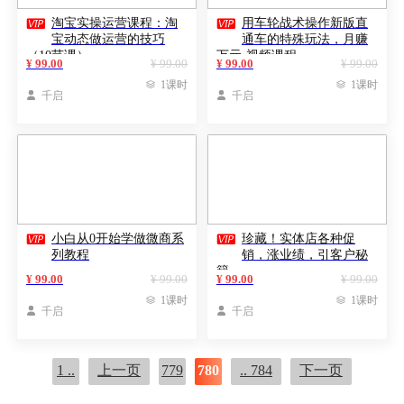


淘宝实操运营课程：淘
用车轮战术操作新版直
宝动态做运营的技巧
通车的特殊玩法，月赚
（10节课）
万元-视频课程
¥ 99.00
¥ 99.00
¥ 99.00
¥ 99.00

1课时

1课时

千启

千启


小白从0开始学做微商系
珍藏！实体店各种促
列教程
销，涨业绩，引客户秘
籍
¥ 99.00
¥ 99.00
¥ 99.00
¥ 99.00

1课时

1课时

千启

千启
1 ..
上一页
779
780
.. 784
下一页