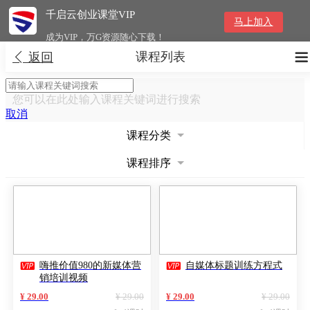
千启云创业课堂VIP
马上加入
成为VIP，万G资源随心下载！
课程列表


返回
您可以在此处输入课程关键词进行搜索
取消
课程分类
课程排序


嗨推价值980的新媒体营
自媒体标题训练方程式
销培训视频
¥ 29.00
¥ 29.00
¥ 29.00
¥ 29.00