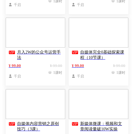

1课时

1课时

千启

千启


月入2W的公众号运营手
自媒体完全0基础探索课
法
程（10节课）
¥ 99.00
¥ 99.00
¥ 99.00
¥ 99.00

1课时

1课时

千启

千启


自媒体内容营销之原创
新媒体微课：视频和文
技巧（3课）
章阅读量破10W实操