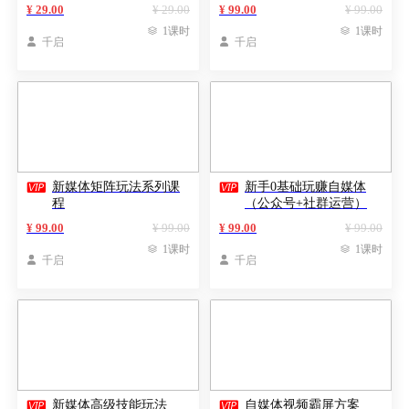
¥ 29.00
¥ 29.00
¥ 99.00
¥ 99.00

1课时

1课时

千启

千启


新媒体矩阵玩法系列课
新手0基础玩赚自媒体
程
（公众号+社群运营）
¥ 99.00
¥ 99.00
¥ 99.00
¥ 99.00

1课时

1课时

千启

千启


新媒体高级技能玩法
自媒体视频霸屏方案