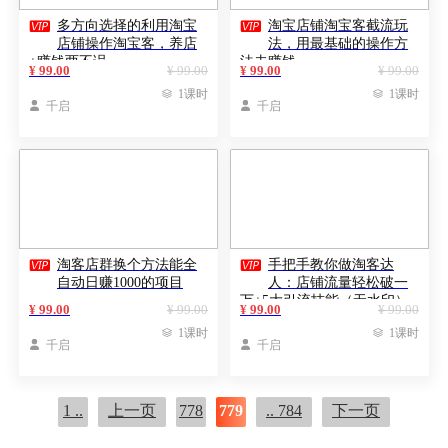


多方向选择的利用淘宝
淘宝店铺淘宝客截流玩
店铺操作淘宝客，养店
法，用最基础的操作方
+赚钱两不误
法去赚钱
¥ 99.00
¥ 99.00
¥ 99.00
¥ 99.00

1课时

1课时

千启

千启


淘客店群换个方法能全
手把手教你做淘客达
自动日赚1000的项目
人：店铺流量轻松破一
万+5大引流技能（无水印）
¥ 99.00
¥ 99.00
¥ 99.00
¥ 99.00

1课时

1课时

千启

千启
1 ..
上一页
778
779
.. 784
下一页