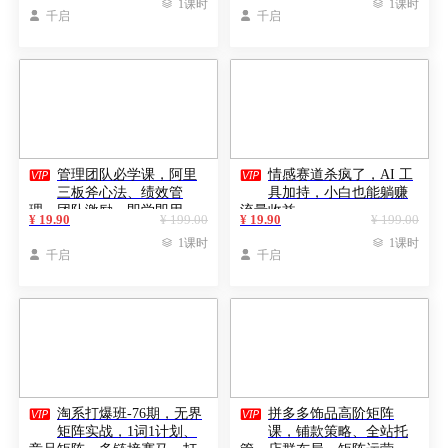

1课时

1课时

千启

千启


管理团队必学课，阿里
情感赛道杀疯了，AI 工
三板斧心法、绩效管
具加持，小白也能躺赚
理、团队激励，即学即用，
流量收益
¥ 19.90
¥ 199.00
¥ 19.90
¥ 199.00
快速打造高效能团队

1课时

1课时

千启

千启


淘系打爆班-76期，无界
拼多多饰品高阶矩阵
矩阵实战，1词1计划、
课，铺款策略、全站托