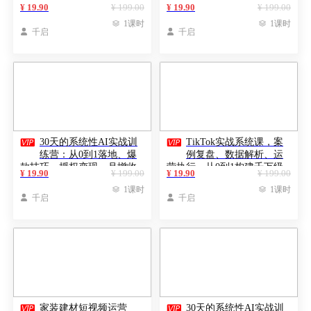
竞品矩阵、多链接赛马，打
管、店群布局，矩阵运营，
¥ 19.90
¥ 199.00
¥ 19.90
¥ 199.00
造爆款月销百万
打造月利润5万+店

1课时

1课时

千启

千启


30天的系统性AI实战训
TikTok实战系统课，案
练营：从0到1落地、爆
例复盘、数据解析、运
款技巧、授权变现，月增收
营执行，从0到1构建千万级
¥ 19.90
¥ 199.00
¥ 19.90
¥ 199.00
30000+
电商体系（更新）

1课时

1课时

千启

千启


家装建材短视频运营
30天的系统性AI实战训