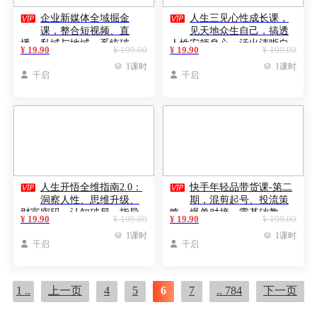


企业新媒体全域掘金
人生三见心性成长课，
课，整合短视频、直
见天地众生自己，搞透
播、私域与地域，系统破
人性安顿身心，活出清晰自
¥ 19.90
¥ 199.00
¥ 19.90
¥ 199.00
局，单月创收提升百万级
我，内在富足无价

1课时

1课时

千启

千启


人生开悟全维指南2.0：
快手年轻品带货课-第二
洞察人性、思维升级、
期，混剪起号、投流策
财富密码，认知破局，指导
略、爆单对接，零基础教
¥ 19.90
¥ 199.00
¥ 19.90
¥ 199.00
个人价值提升百万
学，新手也能月入过万

1课时

1课时

千启

千启
1 ..
上一页
4
5
6
7
.. 784
下一页