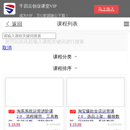
千启云创业课堂VIP
马上加入
成为VIP，万G资源随心下载！
课程列表


返回
您可以在此处输入课程关键词进行搜索
取消
课程分类
课程排序


淘系系统运营进阶课
淘宝爆款全店运营课
2.0，流程规范、工具教
2.0，选品上架、极致数
学、实战诊断，进阶突破，
据、店铺矩阵，系统教学，
¥ 19.90
¥ 199.00
¥ 19.90
¥ 199.00
打造高盈利店铺模型
实现单店月利润破5万+