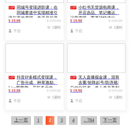


同城号变现进阶课：在
小红书无货源电商课，
同城赛道中实现精准引
开店选品、笔记搬运、
流与高效变现，单店月引流
运营变现，零基础快速出
¥ 19.90
¥ 199.00
¥ 19.90
¥ 199.00
成交额提升50%
单，稳定日销数十单（更

1课时

1课时
新）

千启

千启


抖音IP多模式变现课，
无人直播掘金课，混剪
广告分成、种草激励、
去重/矩阵起号/防违规/
Live图带货，开拓多元收
自动化技术，单人单月盈利
¥ 19.90
¥ 199.00
¥ 19.90
¥ 199.00
入，副业稳定月入过万
5w+【更新25年12月】

1课时

1课时

千启

千启
上一页
1
2
3
4
.. 784
下一页