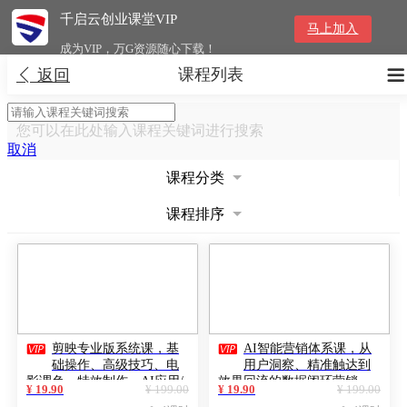
千启云创业课堂VIP
马上加入
成为VIP，万G资源随心下载！
课程列表


返回
您可以在此处输入课程关键词进行搜索
取消
课程分类
课程排序


剪映专业版系统课，基
AI智能营销体系课，从
础操作、高级技巧、电
用户洞察、精准触达到
影调色、特效制作、AI应用/
效果回流的数据闭环营销，
¥ 19.90
¥ 199.00
¥ 19.90
¥ 199.00
等等，掌握专业级技能
提升整体营销效率与转化率