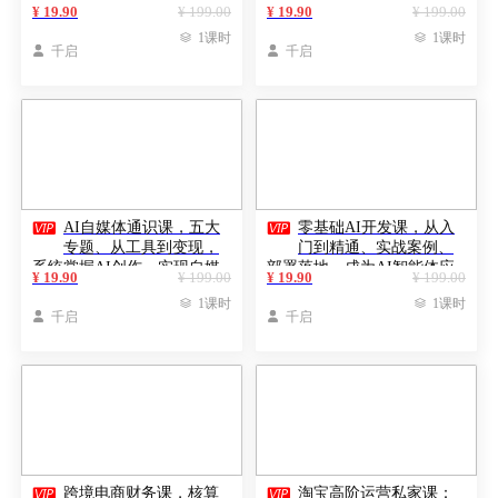
程、IP化运营，实现零违规
制的完整运营方案，实现店
¥ 19.90
¥ 199.00
¥ 19.90
¥ 199.00
安全变现，单店月入过万
铺的快速成长与持续盈利

1课时

1课时

千启

千启


AI自媒体通识课，五大
零基础AI开发课，从入
专题、从工具到变现，
门到精通、实战案例、
系统掌握AI创作，实现自媒
部署落地，成为AI智能体应
¥ 19.90
¥ 199.00
¥ 19.90
¥ 199.00
体月入过万
用达人，开拓高价值副业

1课时

1课时

千启

千启


跨境电商财务课，核算
淘宝高阶运营私家课：