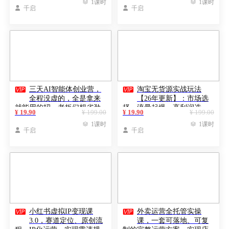

1课时

1课时

千启

千启


三天AI智能体创业营，
淘宝无货源实战玩法
全程没虚的，全是拿来
【26年更新】：市场选
就能用的招，老板们想省劲
择、流量起爆、高利润选
¥ 19.90
¥ 199.00
¥ 19.90
¥ 199.00
搞增长，这课直接对标结果
品，单店月利润1-4w

1课时

1课时

千启

千启


小红书虚拟IP变现课
外卖运营全托管实操
3.0，赛道定位、原创流
课，一套可落地、可复