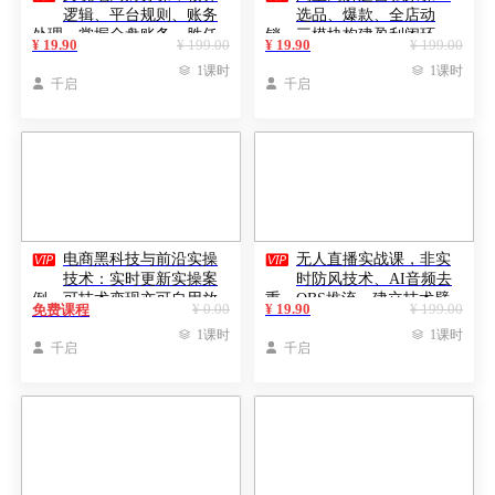
逻辑、平台规则、账务
选品、爆款、全店动
处理，掌握全盘账务，胜任
销，三模块构建盈利闭环，
¥ 19.90
¥ 199.00
¥ 19.90
¥ 199.00
高薪岗位月入1.5万+
月入破5万（更新26年1月）

1课时

1课时

千启

千启


电商黑科技与前沿实操
无人直播实战课，非实
技术：实时更新实操案
时防风技术、AI音频去
例，可技术变现亦可自用放
重、OBS推流，建立技术壁
¥ 0.00
¥ 19.90
¥ 199.00
免费课程
大（2026更新）
垒，月入5w+（更新2026）

1课时

1课时

千启

千启