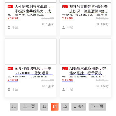


人性需求洞察实战课，
视频号直播带货+微付费
掌握深度共感能力，成
进阶课：流量逻辑+微信
为人际关系中的引导者
豆投放+微付费优化，新手月
¥ 19.90
¥ 199.00
¥ 19.90
¥ 199.00
销破50万

1课时

1课时

千启

千启


AI制作微课视频，一单
AI赚钱实战应用课，智
300-1000+，蓝海项目，
能体搭建、提示词技
单子做不完，提供接单渠
巧、音视频剪辑，新手月入
¥ 19.90
¥ 199.00
¥ 19.90
¥ 199.00
道！
破3万

1课时

1课时

千启

千启
1 ..
上一页
13
14
15
.. 784
下一页