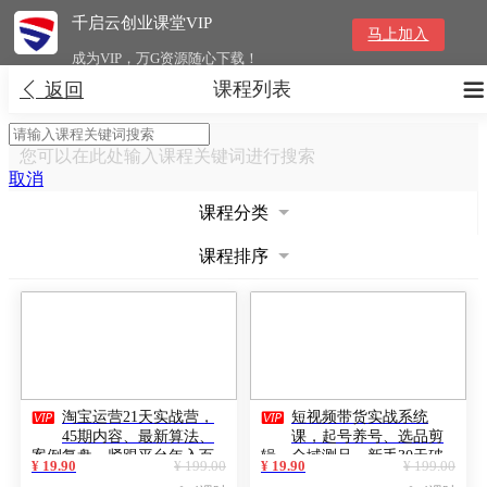
千启云创业课堂VIP
马上加入
成为VIP，万G资源随心下载！
课程列表


返回
您可以在此处输入课程关键词进行搜索
取消
课程分类
课程排序


淘宝运营21天实战营，
短视频带货实战系统
45期内容、最新算法、
课，起号养号、选品剪
案例复盘，紧跟平台年入百
辑、全域测品，新手30天破
¥ 19.90
¥ 199.00
¥ 19.90
¥ 199.00
万
局月佣金50000+