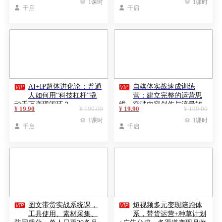

1课时

1课时

千启

千启


AI+IP超体进化论：普通
自媒体实战速成训练
人如何用“科技杠杆”撬
营：建立完整的运营思
动千万变现闭环？
维，突破内容创作与流量转
¥ 19.90
¥ 199.00
¥ 19.90
¥ 199.00
化瓶颈

1课时

1课时

千启

千启


图文带货实战系统课，
短视频多元变现陪跑体
工具使用、素材采集、
系，带货运营+种草计划