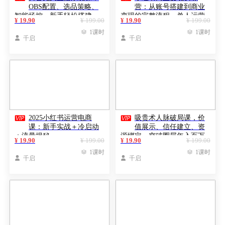
OBS配置、选品策略、
营：从账号搭建到商业
智能场控，新手轻松搭建，
变现的完整流程，单人运营
¥ 19.90
¥ 199.00
¥ 19.90
¥ 199.00
日收益破千
多店月利润10万

1课时

1课时

千启

千启


2025小红书运营电商
吸贵术人脉破局课，价
课：新手实战＋冷启动
值展示、信任建立、资
＋流量揭秘
源绑定，突破圈层年入百万
¥ 19.90
¥ 199.00
¥ 19.90
¥ 199.00

1课时

1课时

千启

千启