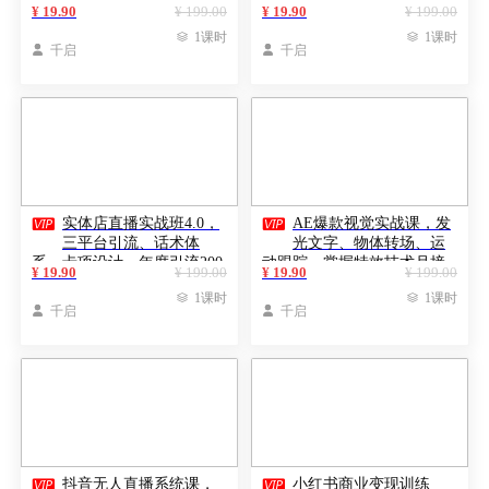
防同质化，单人日更20条月
+广告分成，多渠道变现月收
¥ 19.90
¥ 199.00
¥ 19.90
¥ 199.00
入3w+
益5万+

1课时

1课时

千启

千启


实体店直播实战班4.0，
AE爆款视觉实战课，发
三平台引流、话术体
光文字、物体转场、运
系、卡项设计，年度引流200
动跟踪，掌握特效技术月接
¥ 19.90
¥ 199.00
¥ 19.90
¥ 199.00
客月增10万
单3万+

1课时

1课时

千启

千启


抖音无人直播系统课，
小红书商业变现训练