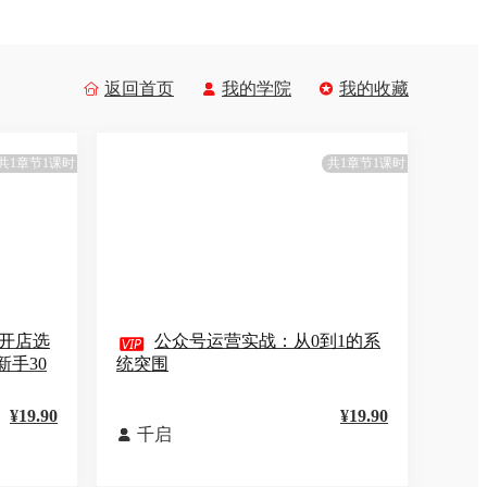
返回首页
我的学院
我的收藏



共1章节1课时
共1章节1课时
开店选

公众号运营实战：从0到1的系
手30
统突围
¥19.90
¥19.90
千启
