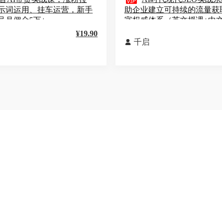

示词运用、挂车运营，新手
助企业建立可持续的流量获
号月佣金5万+
字权威体系（英文授课+中
¥19.90
千启
