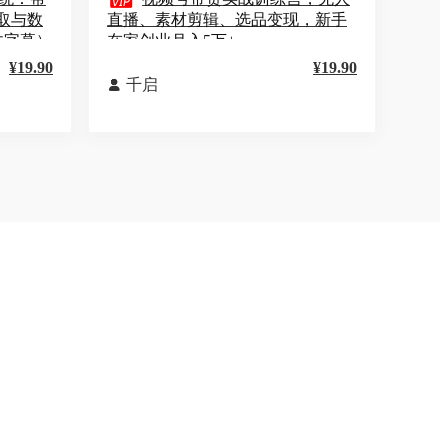

取与数
直播、素材剪辑、选品变现，新手
文字幕）
在家创业月入5万+
¥19.90
¥19.90
千启
