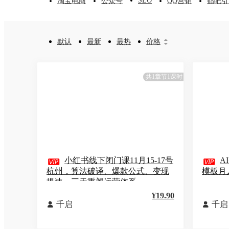
SEO
淘宝电商
公众号
QQ营销
贴吧引
默认
最新
最热
价格


共1章节1课时

小红书线下闭门课11月15-17号

A
杭州，算法破译、爆款公式、变现
模板月
提速，三天重塑运营体系
¥19.90
千启
千启

