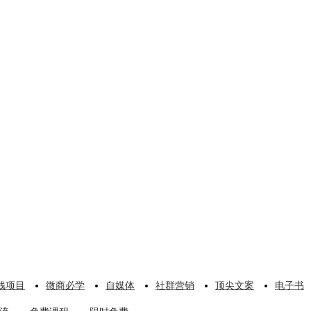
钱项目
微商必学
自媒体
社群营销
顶尖文案
电子书