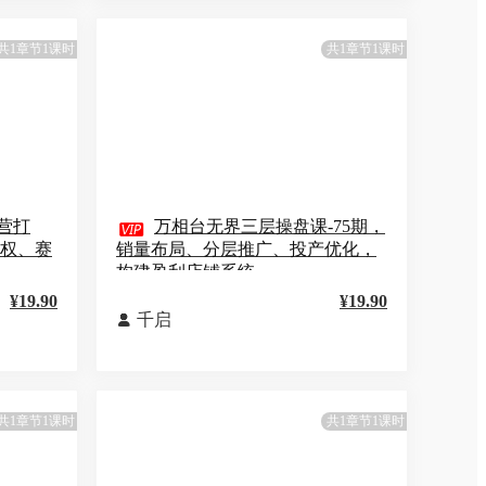
共1章节1课时
共1章节1课时
运营打

万相台无界三层操盘课-75期，
加权、赛
销量布局、分层推广、投产优化，
构建盈利店铺系统
¥19.90
¥19.90
千启

共1章节1课时
共1章节1课时