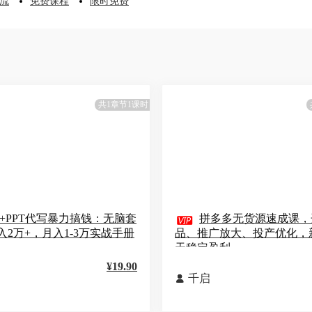
流
免费课程
限时免费
共1章节1课时
I+PPT代写暴力搞钱：无脑套

拼多多无货源速成课，
入2万+，月入1-3万实战手册
品、推广放大、投产优化，新
天稳定盈利
¥19.90
千启
