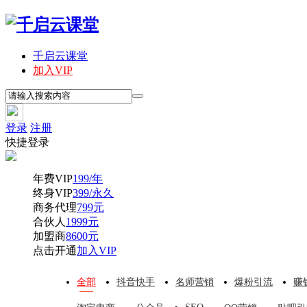
千启云课堂
加入VIP
登录
注册
快捷登录
年费VIP
199/年
终身VIP
399/永久
商务代理
799元
合伙人
1999元
加盟商
8600元
点击开通
加入VIP
全部
抖音快手
名师营销
爆粉引流
赚