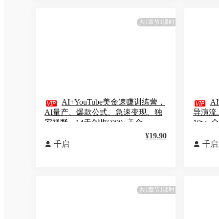
共1章节1课时

AI+YouTube美金速赚训练营，

A
AI量产、爆款公式、急速变现、独
导演流
家视野，14天创收6000+美金
10w+
¥19.90
千启
千启


共1章节1课时