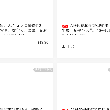
音无人/半无人直播课(12

AI+短视频全能创收课
AI实景、数字人、绿幕、多种
生成、多平台运营、10+变
24小时自动盈利
新手月入过万
¥19.90
千启

共1章节1课时
音AI带货实战课，涨粉拉
AI时代现代SEO实战