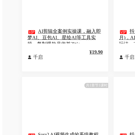

AI剪辑全案例实操课，融入即

抖
梦AI、豆包AI、星绘AI等工具实
月)，
操，复制爆款月收益3W+
玩法、
¥19.90
千启
千启


共1章节1课时
Sora2 AI视频生成的系统教程
抖