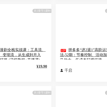
共1章节1课时
I漫剧全栈实战课：工具流、

拼多多“进2退1”高阶
、变现流，从生成到月入
法-52期：节奏控制、活动
全链路 (详细教程+直播课)
马放大，低成本打爆链接
¥19.90
千启

共1章节1课时