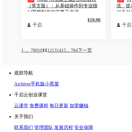


（英文版）：从基础操作到专业级
流、提
AI视频制作的完整工作流
30天起
¥19.90
千启
千启


1 ...
7
8
9
10
11
12
13
14
15
... 784
下一页
底部导航
Archiver
手机版
小黑屋
千启云创业课堂
云课堂
免费课程
每日更新
加盟赚钱
关于我们
联系我们
管理团队
发展历程
安全保障