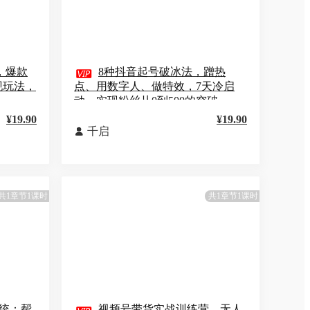
，爆款

8种抖音起号破冰法，蹭热
现玩法，
点、用数字人、做特效，7天冷启
动，实现粉丝从0到500的突破
¥19.90
¥19.90
千启

共1章节1课时
共1章节1课时
系统：帮
视频号带货实战训练营，无人