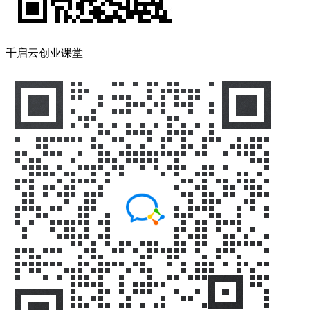
千启云创业课堂