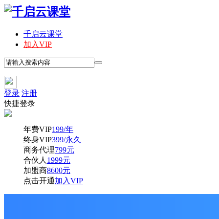
千启云课堂
加入VIP
登录
注册
快捷登录
年费VIP
199/年
终身VIP
399/永久
商务代理
799元
合伙人
1999元
加盟商
8600元
点击开通
加入VIP