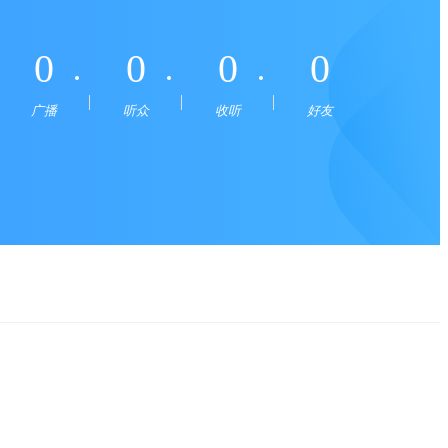
0
0
0
0
广播
听众
收听
好友