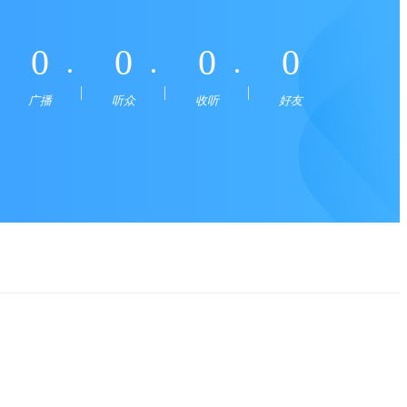
0
0
0
0
广播
听众
收听
好友