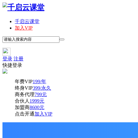
千启云课堂
加入VIP
登录
注册
快捷登录
年费VIP
199/年
终身VIP
399/永久
商务代理
799元
合伙人
1999元
加盟商
8600元
点击开通
加入VIP