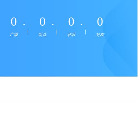
0
0
0
0
广播
听众
收听
好友