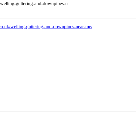
welling-guttering-and-downpipes-n
o.uk/welling-guttering-and-downpipes-near-me/