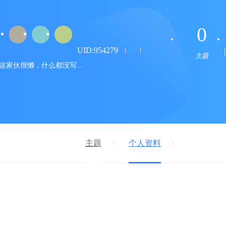
0
UID:954279
主题
这家伙很懒，什么都没写...
主题
个人资料