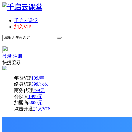
千启云课堂
加入VIP
登录
注册
快捷登录
年费VIP
199/年
终身VIP
399/永久
商务代理
799元
合伙人
1999元
加盟商
8600元
点击开通
加入VIP