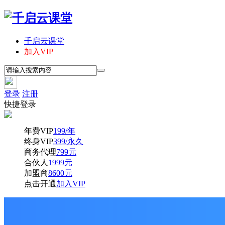
千启云课堂
加入VIP
登录
注册
快捷登录
年费VIP
199/年
终身VIP
399/永久
商务代理
799元
合伙人
1999元
加盟商
8600元
点击开通
加入VIP