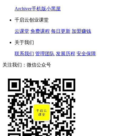
Archiver
手机版
小黑屋
千启云创业课堂
云课堂
免费课程
每日更新
加盟赚钱
关于我们
联系我们
管理团队
发展历程
安全保障
关注我们：微信公众号