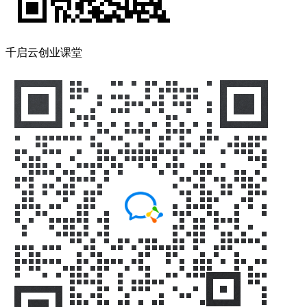
千启云创业课堂