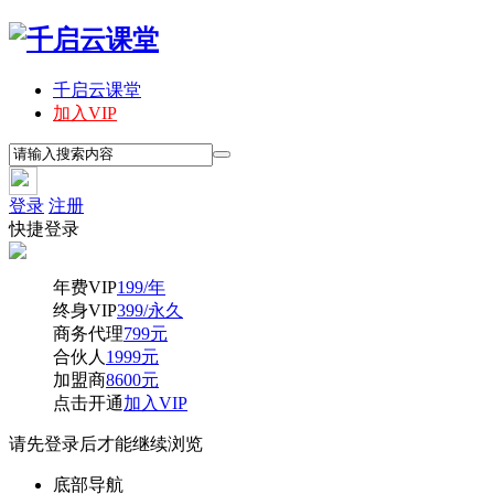
千启云课堂
加入VIP
登录
注册
快捷登录
年费VIP
199/年
终身VIP
399/永久
商务代理
799元
合伙人
1999元
加盟商
8600元
点击开通
加入VIP
请先登录后才能继续浏览
底部导航