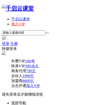
千启云课堂
加入VIP
登录
注册
快捷登录
年费VIP
199/年
终身VIP
399/永久
商务代理
799元
合伙人
1999元
加盟商
8600元
点击开通
加入VIP
请先登录后才能继续浏览
底部导航