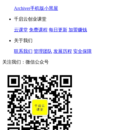
Archiver
手机版
小黑屋
千启云创业课堂
云课堂
免费课程
每日更新
加盟赚钱
关于我们
联系我们
管理团队
发展历程
安全保障
关注我们：微信公众号