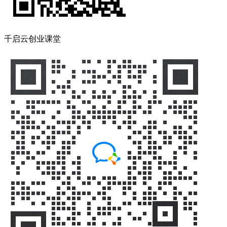
千启云创业课堂