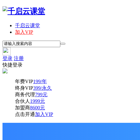
千启云课堂
加入VIP
登录
注册
快捷登录
年费VIP
199/年
终身VIP
399/永久
商务代理
799元
合伙人
1999元
加盟商
8600元
点击开通
加入VIP