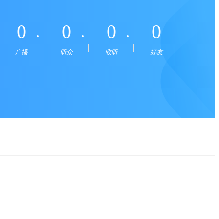
0
0
0
0
广播
听众
收听
好友