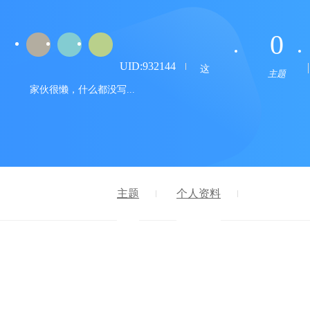
0
UID:932144
这
主题
家伙很懒，什么都没写...
主题
个人资料