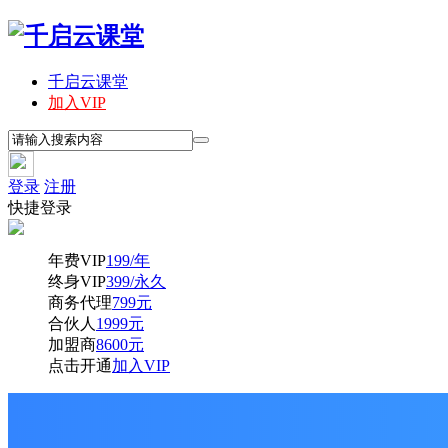
千启云课堂
加入VIP
登录
注册
快捷登录
年费VIP
199/年
终身VIP
399/永久
商务代理
799元
合伙人
1999元
加盟商
8600元
点击开通
加入VIP