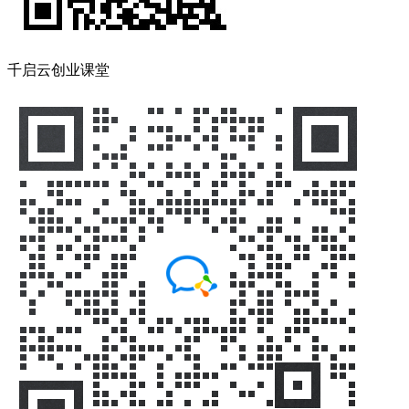
千启云创业课堂