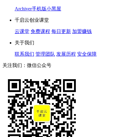
Archiver
手机版
小黑屋
千启云创业课堂
云课堂
免费课程
每日更新
加盟赚钱
关于我们
联系我们
管理团队
发展历程
安全保障
关注我们：微信公众号