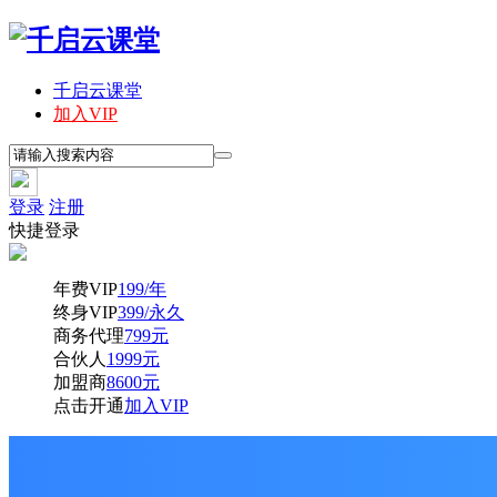
千启云课堂
加入VIP
登录
注册
快捷登录
年费VIP
199/年
终身VIP
399/永久
商务代理
799元
合伙人
1999元
加盟商
8600元
点击开通
加入VIP