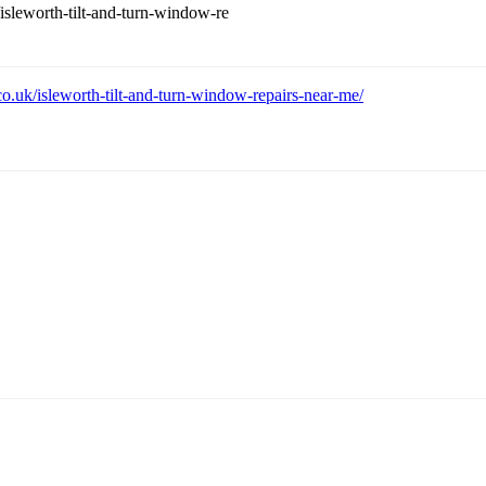
sleworth-tilt-and-turn-window-re
uk/isleworth-tilt-and-turn-window-repairs-near-me/