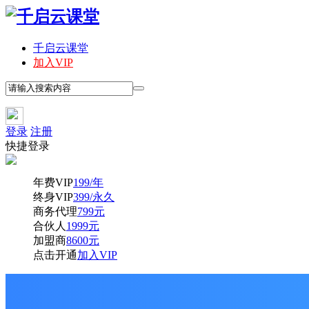
千启云课堂
加入VIP
登录
注册
快捷登录
年费VIP
199/年
终身VIP
399/永久
商务代理
799元
合伙人
1999元
加盟商
8600元
点击开通
加入VIP