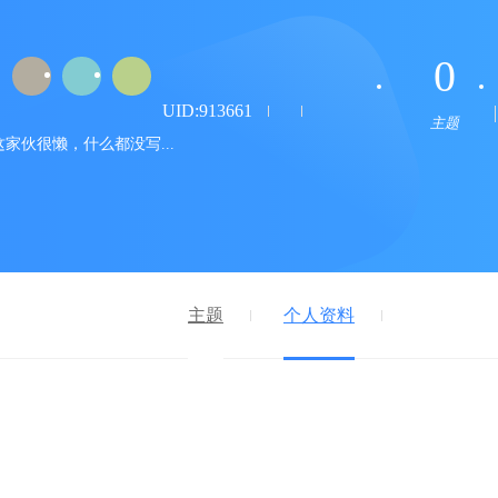
0
UID:913661
主题
这家伙很懒，什么都没写...
主题
个人资料