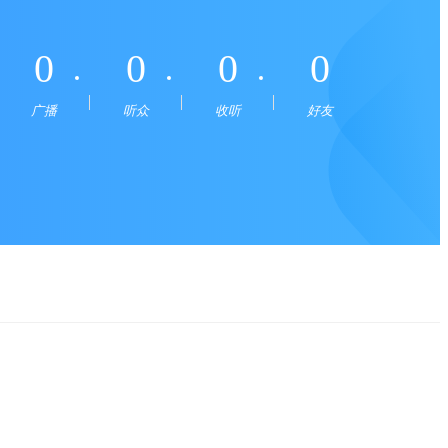
0
0
0
0
广播
听众
收听
好友