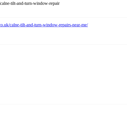
alne-tilt-and-turn-window-repair
.uk/calne-tilt-and-turn-window-repairs-near-me/