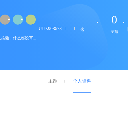
0
UID:908673
这
主题
很懒，什么都没写...
主题
个人资料