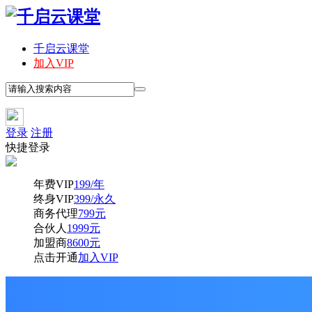
千启云课堂
加入VIP
登录
注册
快捷登录
年费VIP
199/年
终身VIP
399/永久
商务代理
799元
合伙人
1999元
加盟商
8600元
点击开通
加入VIP