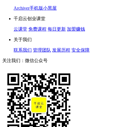
Archiver
手机版
小黑屋
千启云创业课堂
云课堂
免费课程
每日更新
加盟赚钱
关于我们
联系我们
管理团队
发展历程
安全保障
关注我们：微信公众号