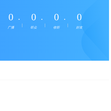
0
0
0
0
广播
听众
收听
好友