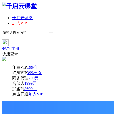
千启云课堂
加入VIP
登录
注册
快捷登录
年费VIP
199/年
终身VIP
399/永久
商务代理
799元
合伙人
1999元
加盟商
8600元
点击开通
加入VIP