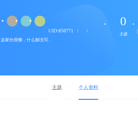
0
UID:858771
主题
这家伙很懒，什么都没写...
主题
个人资料