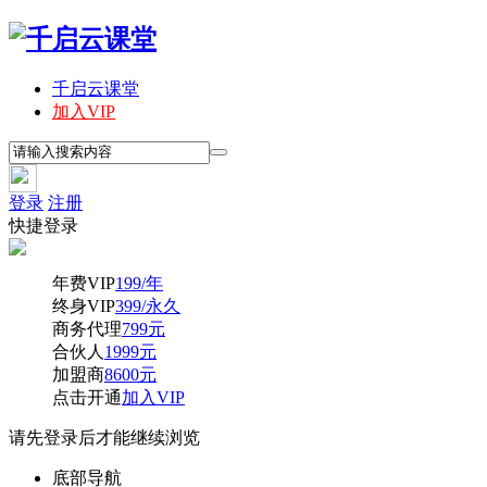
千启云课堂
加入VIP
登录
注册
快捷登录
年费VIP
199/年
终身VIP
399/永久
商务代理
799元
合伙人
1999元
加盟商
8600元
点击开通
加入VIP
请先登录后才能继续浏览
底部导航