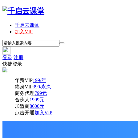
千启云课堂
加入VIP
登录
注册
快捷登录
年费VIP
199/年
终身VIP
399/永久
商务代理
799元
合伙人
1999元
加盟商
8600元
点击开通
加入VIP