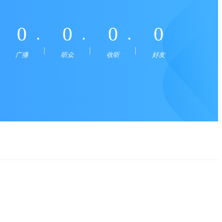
0
0
0
0
广播
听众
收听
好友