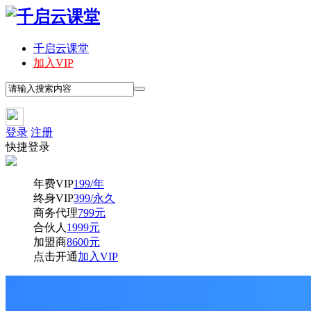
千启云课堂
加入VIP
登录
注册
快捷登录
年费VIP
199/年
终身VIP
399/永久
商务代理
799元
合伙人
1999元
加盟商
8600元
点击开通
加入VIP