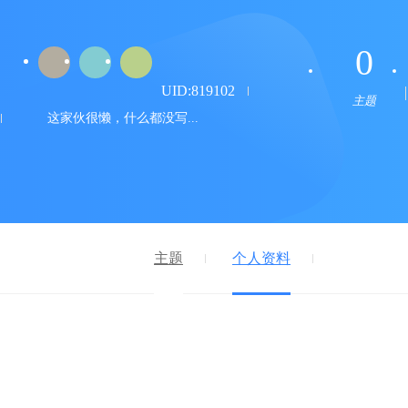
0
UID:819102
主题
这家伙很懒，什么都没写...
主题
个人资料