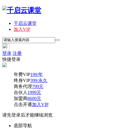
千启云课堂
加入VIP
登录
注册
快捷登录
年费VIP
199/年
终身VIP
399/永久
商务代理
799元
合伙人
1999元
加盟商
8600元
点击开通
加入VIP
请先登录后才能继续浏览
底部导航