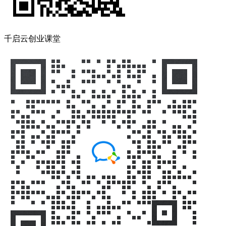
千启云创业课堂