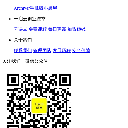
Archiver
手机版
小黑屋
千启云创业课堂
云课堂
免费课程
每日更新
加盟赚钱
关于我们
联系我们
管理团队
发展历程
安全保障
关注我们：微信公众号