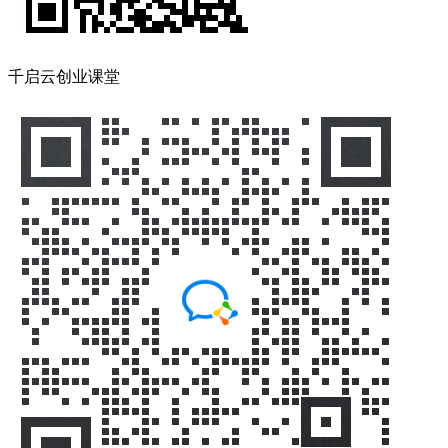
千启云创业课堂