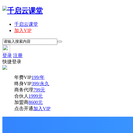
千启云课堂
加入VIP
登录
注册
快捷登录
年费VIP
199/年
终身VIP
399/永久
商务代理
799元
合伙人
1999元
加盟商
8600元
点击开通
加入VIP